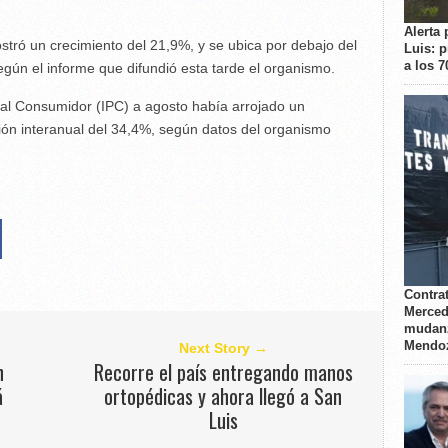
Alerta 
stró un crecimiento del 21,9%, y se ubica por debajo del
Luis: 
a los 
egún el informe que difundió esta tarde el organismo.
 al Consumidor (IPC) a agosto había arrojado un
ón interanual del 34,4%, según datos del organismo
Contrat
Merced
mudanz
Mendo
Next Story →
n
Recorre el país entregando manos
á
ortopédicas y ahora llegó a San
Luis