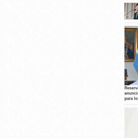
Reserva
anunci
para l