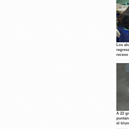
Los al
regresa
receso
A 22 g
puntan
el triu