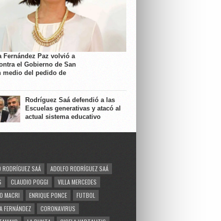
a Fernández Paz volvió a
contra el Gobierno de San
n medio del pedido de
Rodríguez Saá defendió a las
Escuelas generativas y atacó al
actual sistema educativo
 RODRÍGUEZ SAÁ
ADOLFO RODRÍGUEZ SAÁ
S
CLAUDIO POGGI
VILLA MERCEDES
O MACRI
ENRIQUE PONCE
FUTBOL
A FERNÁNDEZ
CORONAVIRUS