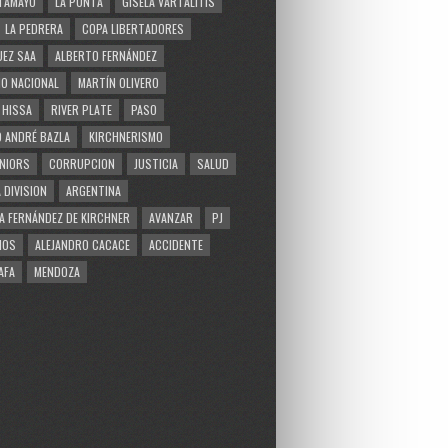
TAMAYO
LA PUNTA
GISELA VARTALITIS
LA PEDRERA
COPA LIBERTADORES
EZ SAA
ALBERTO FERNÁNDEZ
O NACIONAL
MARTÍN OLIVERO
 HISSA
RIVER PLATE
PASO
 ANDRÉ BAZLA
KIRCHNERISMO
NIORS
CORRUPCION
JUSTICIA
SALUD
 DIVISION
ARGENTINA
A FERNÁNDEZ DE KIRCHNER
AVANZAR
PJ
MOS
ALEJANDRO CACACE
ACCIDENTE
AFA
MENDOZA