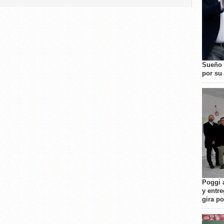
Sueño 
por su 
Poggi 
y entre
gira p