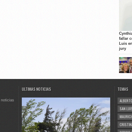
Cynthi
fallar 
Luis e
jury
ULTIMAS NOTICIAS
TEMAS
 noticias
ALBERTO
SAN LUI
MAURICI
CRISTIN