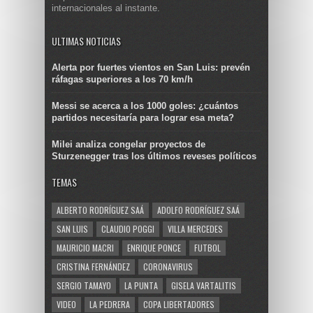
internacionales al instante.
ULTIMAS NOTICIAS
Alerta por fuertes vientos en San Luis: prevén
ráfagas superiores a los 70 km/h
Messi se acerca a los 1000 goles: ¿cuántos
partidos necesitaría para lograr esa meta?
Milei analiza congelar proyectos de
Sturzenegger tras los últimos reveses políticos
TEMAS
ALBERTO RODRÍGUEZ SAÁ
ADOLFO RODRÍGUEZ SAÁ
SAN LUIS
CLAUDIO POGGI
VILLA MERCEDES
MAURICIO MACRI
ENRIQUE PONCE
FUTBOL
CRISTINA FERNÁNDEZ
CORONAVIRUS
SERGIO TAMAYO
LA PUNTA
GISELA VARTALITIS
VIDEO
LA PEDRERA
COPA LIBERTADORES