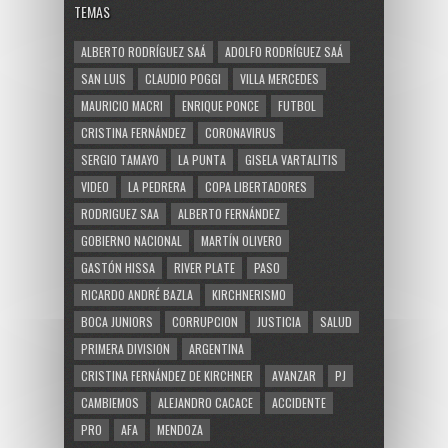
TEMAS
ALBERTO RODRÍGUEZ SAÁ
ADOLFO RODRÍGUEZ SAÁ
SAN LUIS
CLAUDIO POGGI
VILLA MERCEDES
MAURICIO MACRI
ENRIQUE PONCE
FUTBOL
CRISTINA FERNÁNDEZ
CORONAVIRUS
SERGIO TAMAYO
LA PUNTA
GISELA VARTALITIS
VIDEO
LA PEDRERA
COPA LIBERTADORES
RODRIGUEZ SAA
ALBERTO FERNÁNDEZ
GOBIERNO NACIONAL
MARTÍN OLIVERO
GASTÓN HISSA
RIVER PLATE
PASO
RICARDO ANDRÉ BAZLA
KIRCHNERISMO
BOCA JUNIORS
CORRUPCION
JUSTICIA
SALUD
PRIMERA DIVISION
ARGENTINA
CRISTINA FERNÁNDEZ DE KIRCHNER
AVANZAR
PJ
CAMBIEMOS
ALEJANDRO CACACE
ACCIDENTE
PRO
AFA
MENDOZA