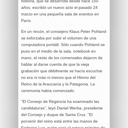
historia, que se desarrolla desde hace 150
años, escribió un nuevo acto el pasado 24
marzo en una pequeña sala de eventos en
París.
En un rincón, el consejero Klaus Peter Pohland
se esforzaba por subir el volumen de una
computadora portátil. Sólo cuando Pohland se
puso en el medio de la sala, notebook en
mano, el resto de los comensales dejaron de
hablar al darse cuenta de que la vieja
grabación que débilmente se hacía escuchar
no era ni más ni menos que el Himno del
Reino de la Araucanía y la Patagonia. La
ceremonia había comenzado.
“El Consejo de Regencia ha examinado las
candidaturas”, leyó Daniel Werba, presidente
del Consejo y duque de Santa Cruz. “El
porvenir del reino está entre las manos de
Federico Luz, quién será el octavo príncipe de