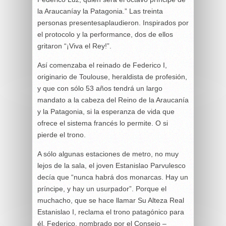
la Araucaníay la Patagonia.” Las treinta
personas presentesaplaudieron. Inspirados por
el protocolo y la performance, dos de ellos
gritaron “¡Viva el Rey!”.
Así comenzaba el reinado de Federico I,
originario de Toulouse, heraldista de profesión,
y que con sólo 53 años tendrá un largo
mandato a la cabeza del Reino de la Araucanía
y la Patagonia, si la esperanza de vida que
ofrece el sistema francés lo permite. O si
pierde el trono.
A sólo algunas estaciones de metro, no muy
lejos de la sala, el joven Estanislao Parvulesco
decía que “nunca habrá dos monarcas. Hay un
príncipe, y hay un usurpador”. Porque el
muchacho, que se hace llamar Su Alteza Real
Estanislao I, reclama el trono patagónico para
él. Federico, nombrado por el Consejo –