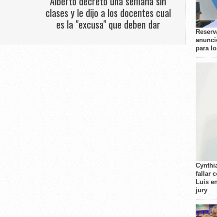
Alberto decretó una semana sin
clases y le dijo a los docentes cual
es la "excusa" que deben dar
Reserva
anunci
para l
Cynthi
fallar 
Luis e
jury