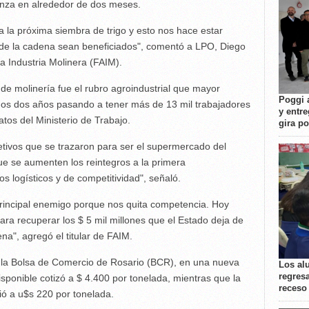
enza en alrededor de dos meses.
 la próxima siembra de trigo y esto nos hace estar
 de la cadena sean beneficiados", comentó a LPO, Diego
la Industria Molinera (FAIM).
de molinería fue el rubro agroindustrial que mayor
Poggi 
mos dos años pasando a tener más de 13 mil trabajadores
y entre
os del Ministerio de Trabajo.
gira p
etivos que se trazaron para ser el supermercado del
que se aumenten los reintegros a la primera
tos logísticos y de competitividad", señaló.
principal enemigo porque nos quita competencia. Hoy
ra recuperar los $ 5 mil millones que el Estado deja de
na", agregó el titular de FAIM.
de la Bolsa de Comercio de Rosario (BCR), en una nueva
Los al
regresa
disponible cotizó a $ 4.400 por tonelada, mientras que la
receso
ió a u$s 220 por tonelada.