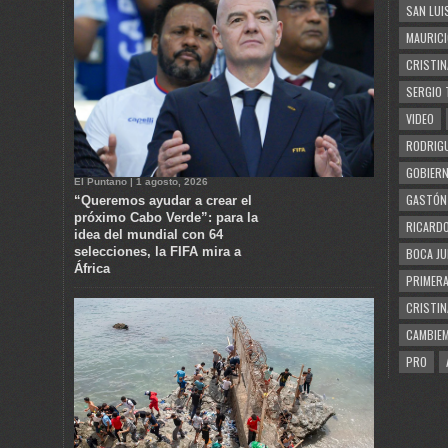
SAN LUI
MAURICI
CRISTIN
SERGIO 
VIDEO
RODRIGU
GOBIERN
El Puntano | 1 agosto, 2026
GASTÓN
“Queremos ayudar a crear el
próximo Cabo Verde”: para la
RICARDO
idea del mundial con 64
selecciones, la FIFA mira a
BOCA JU
África
PRIMERA
CRISTIN
CAMBIE
PRO