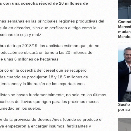
as con una cosecha récord de 20 millones de
timas semanas en las principales regiones productivas del
Contrat
Merced
equía en décadas, sino que perfilaron al trigo como la
mudanz
cosechas de soja y maíz.
Mendo
embra de trigo 2018/19, los analistas estiman que, de no
producción se ubicará en torno a las 20 millones de
de unas 6 millones de hectáreas.
órico en la cosecha del cereal que se recuperó
as cuando se produjeron 18 y 18,5 millones de
etenciones y la liberación de las exportaciones.
alistas se basan fundamentalmente, no solo en las últimas
nósticos de lluvias que rigen para los próximos meses
Sueño 
humedad en los suelos.
por su 
or de la provincia de Buenos Aires (donde se produce el
 ya empezaron a encargar insumos, fertilizantes y