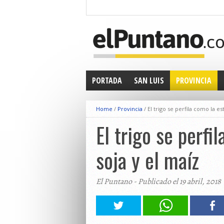
PORTADA
SAN LUIS
PROVINCIA
Home
/
Provincia
/
El trigo se perfila como la es
El trigo se perfi
soja y el maíz
El Puntano - Publicado el 19 abril, 2018