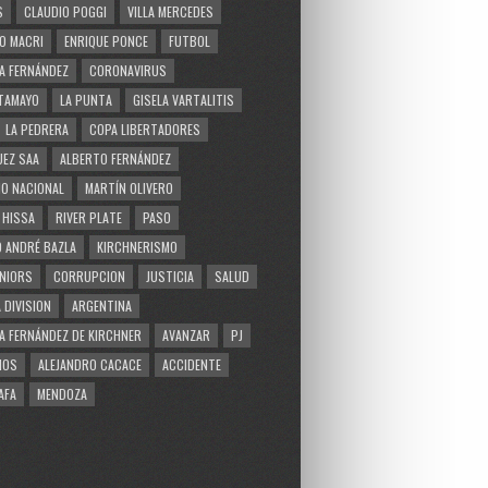
S
CLAUDIO POGGI
VILLA MERCEDES
O MACRI
ENRIQUE PONCE
FUTBOL
A FERNÁNDEZ
CORONAVIRUS
TAMAYO
LA PUNTA
GISELA VARTALITIS
LA PEDRERA
COPA LIBERTADORES
EZ SAA
ALBERTO FERNÁNDEZ
O NACIONAL
MARTÍN OLIVERO
 HISSA
RIVER PLATE
PASO
 ANDRÉ BAZLA
KIRCHNERISMO
NIORS
CORRUPCION
JUSTICIA
SALUD
 DIVISION
ARGENTINA
A FERNÁNDEZ DE KIRCHNER
AVANZAR
PJ
MOS
ALEJANDRO CACACE
ACCIDENTE
AFA
MENDOZA