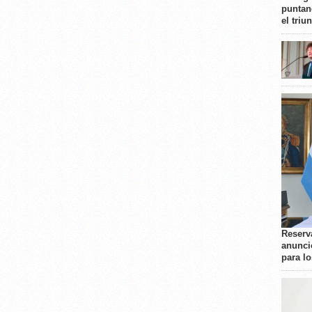
puntan
el triu
Reserva
anunci
para l