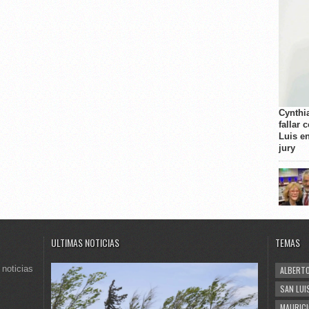
Cynthi
fallar 
Luis e
jury
ULTIMAS NOTICIAS
TEMAS
 noticias
ALBERTO
SAN LUI
MAURICI