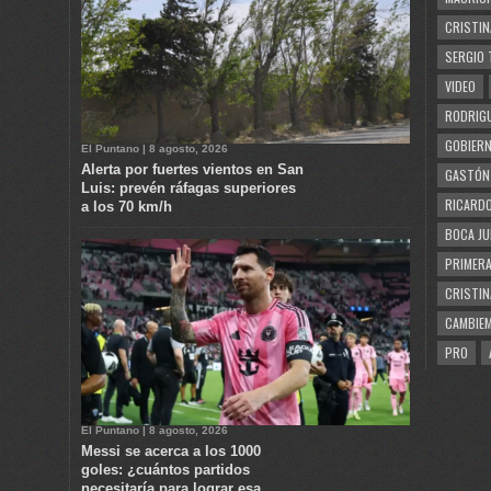
CRISTIN
SERGIO 
VIDEO
RODRIGU
GOBIERN
El Puntano | 8 agosto, 2026
Alerta por fuertes vientos en San
GASTÓN
Luis: prevén ráfagas superiores
RICARDO
a los 70 km/h
BOCA JU
PRIMERA
CRISTIN
CAMBIE
PRO
El Puntano | 8 agosto, 2026
Messi se acerca a los 1000
goles: ¿cuántos partidos
necesitaría para lograr esa