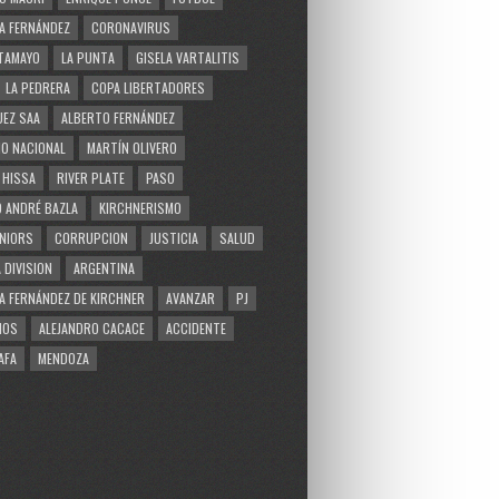
A FERNÁNDEZ
CORONAVIRUS
TAMAYO
LA PUNTA
GISELA VARTALITIS
LA PEDRERA
COPA LIBERTADORES
EZ SAA
ALBERTO FERNÁNDEZ
O NACIONAL
MARTÍN OLIVERO
 HISSA
RIVER PLATE
PASO
 ANDRÉ BAZLA
KIRCHNERISMO
NIORS
CORRUPCION
JUSTICIA
SALUD
 DIVISION
ARGENTINA
A FERNÁNDEZ DE KIRCHNER
AVANZAR
PJ
MOS
ALEJANDRO CACACE
ACCIDENTE
AFA
MENDOZA