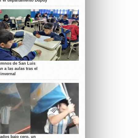
or el departamento Dupuy
umnos de San Luis
n a las aulas tras el
 invernal
rados bajo cero, un