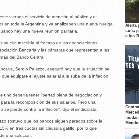
te viernes el servicio de atención al público y el
dos en toda la Argentina y ya analizaban una nueva huelga
Alerta 
Luis: 
cuando hay una nueva reunión paritaria.
a los 
s se circunscribía al fracaso de las negociaciones
Asociación Bancaria y las cámaras que representan a las
ás del Banco Central.
ancaria, Sergio Palazzo, aseguró hoy que la situación se
 que equipare el ajuste salarial a la suba de la inflación
que uno debería tener libertad plena de negociación y
n para la recomposición de sus salarios. Pero una
Contrat
se pierde contra la inflación", dijo el sindicalista.
Merced
mudanz
azzo sostuvo que los bancos siguen parados sobre la
Mendo
5% en tres cuotas sin cláusula gatillo, por lo que
 de una solución.