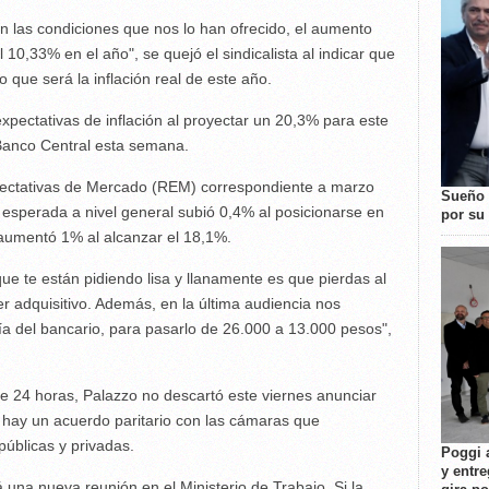
 las condiciones que nos lo han ofrecido, el aumento
 10,33% en el año", se quejó el sindicalista al indicar que
o que será la inflación real de este año.
xpectativas de inflación al proyectar un 20,3% para este
 Banco Central esta semana.
pectativas de Mercado (REM) correspondiente a marzo
Sueño 
 esperada a nivel general subió 0,4% al posicionarse en
por su 
 aumentó 1% al alcanzar el 18,1%.
 que te están pidiendo lisa y llanamente es que pierdas al
 adquisitivo. Además, en la última audiencia nos
día del bancario, para pasarlo de 26.000 a 13.000 pesos",
e 24 horas, Palazzo no descartó este viernes anunciar
 hay un acuerdo paritario con las cámaras que
públicas y privadas.
Poggi 
y entre
 una nueva reunión en el Ministerio de Trabajo. Si la