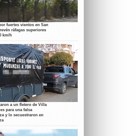
por fuertes vientos en San
prevén ráfagas superiores
70 km/h
aron a un fletero de Villa
es para una falsa
a y lo secuestraron en
za