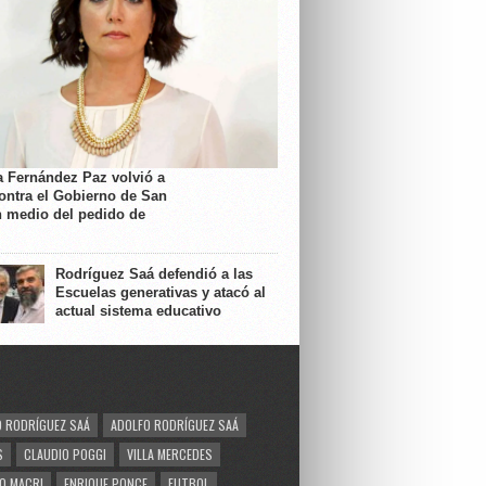
a Fernández Paz volvió a
contra el Gobierno de San
n medio del pedido de
Rodríguez Saá defendió a las
Escuelas generativas y atacó al
actual sistema educativo
 RODRÍGUEZ SAÁ
ADOLFO RODRÍGUEZ SAÁ
S
CLAUDIO POGGI
VILLA MERCEDES
O MACRI
ENRIQUE PONCE
FUTBOL