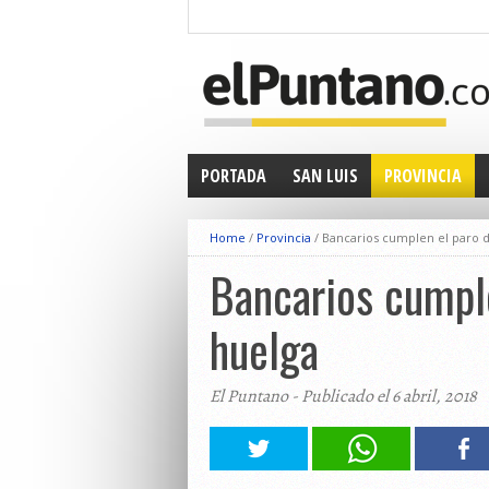
PORTADA
SAN LUIS
PROVINCIA
Home
/
Provincia
/
Bancarios cumplen el paro d
Bancarios cumple
huelga
El Puntano - Publicado el 6 abril, 2018