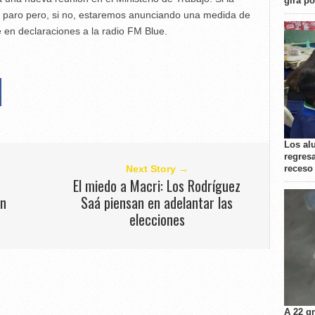
gira p
 paro pero, si no, estaremos anunciando una medida de
e en declaraciones a la radio FM Blue.
Los al
regresa
receso
Next Story →
El miedo a Macri: Los Rodríguez
ón
Saá piensan en adelantar las
elecciones
A 22 g