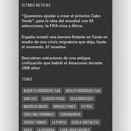
ULTIMAS NOTICIAS
“Queremos ayudar a crear el próximo Cabo
Verde”: para la idea del mundial con 64
selecciones, la FIFA mira a África
España instaló una barrera flotante en Ceuta en
medio de una crisis migratoria que deja, hasta
el momento, 67 muertos
Descubren estructuras de una antigua
civilización que habitó el Amazonas durante
1500 años
TEMAS
ALBERTO RODRÍGUEZ SAÁ
ADOLFO RODRÍGUEZ SAÁ
SAN LUIS
CLAUDIO POGGI
VILLA MERCEDES
MAURICIO MACRI
ENRIQUE PONCE
FUTBOL
CRISTINA FERNÁNDEZ
CORONAVIRUS
SERGIO TAMAYO
LA PUNTA
GISELA VARTALITIS
VIDEO
LA PEDRERA
COPA LIBERTADORES