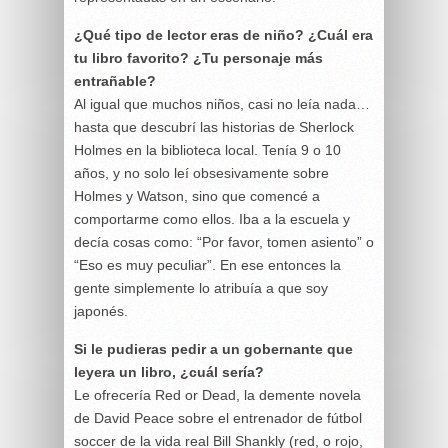
¿Qué tipo de lector eras de niño? ¿Cuál era
tu libro favorito? ¿Tu personaje más
entrañable?
Al igual que muchos niños, casi no leía nada…
hasta que descubrí las historias de Sherlock
Holmes en la biblioteca local. Tenía 9 o 10
años, y no solo leí obsesivamente sobre
Holmes y Watson, sino que comencé a
comportarme como ellos. Iba a la escuela y
decía cosas como: “Por favor, tomen asiento” o
“Eso es muy peculiar”. En ese entonces la
gente simplemente lo atribuía a que soy
japonés.
Si le pudieras pedir a un gobernante que
leyera un libro, ¿cuál sería?
Le ofrecería Red or Dead, la demente novela
de David Peace sobre el entrenador de fútbol
soccer de la vida real Bill Shankly (red, o rojo,