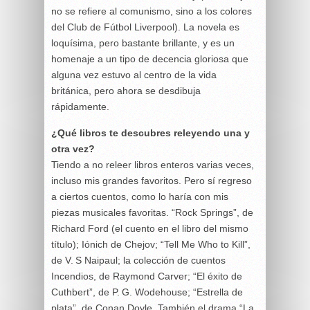
no se refiere al comunismo, sino a los colores
del Club de Fútbol Liverpool). La novela es
loquísima, pero bastante brillante, y es un
homenaje a un tipo de decencia gloriosa que
alguna vez estuvo al centro de la vida
británica, pero ahora se desdibuja
rápidamente.
¿Qué libros te descubres releyendo una y
otra vez?
Tiendo a no releer libros enteros varias veces,
incluso mis grandes favoritos. Pero sí regreso
a ciertos cuentos, como lo haría con mis
piezas musicales favoritas. “Rock Springs”, de
Richard Ford (el cuento en el libro del mismo
título); Iónich de Chejov; “Tell Me Who to Kill”,
de V. S Naipaul; la colección de cuentos
Incendios, de Raymond Carver; “El éxito de
Cuthbert”, de P. G. Wodehouse; “Estrella de
plata”, de Conan Doyle. También el drama “La