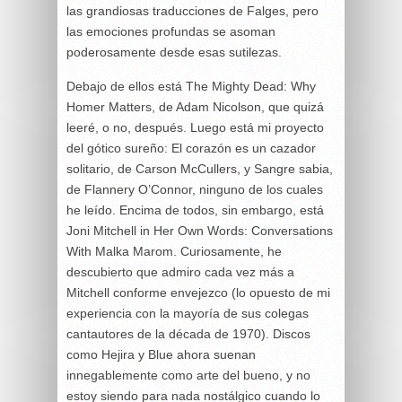
las grandiosas traducciones de Falges, pero
las emociones profundas se asoman
poderosamente desde esas sutilezas.
Debajo de ellos está The Mighty Dead: Why
Homer Matters, de Adam Nicolson, que quizá
leeré, o no, después. Luego está mi proyecto
del gótico sureño: El corazón es un cazador
solitario, de Carson McCullers, y Sangre sabia,
de Flannery O’Connor, ninguno de los cuales
he leído. Encima de todos, sin embargo, está
Joni Mitchell in Her Own Words: Conversations
With Malka Marom. Curiosamente, he
descubierto que admiro cada vez más a
Mitchell conforme envejezco (lo opuesto de mi
experiencia con la mayoría de sus colegas
cantautores de la década de 1970). Discos
como Hejira y Blue ahora suenan
innegablemente como arte del bueno, y no
estoy siendo para nada nostálgico cuando lo