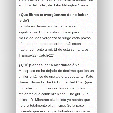
sombra del valle”, de John Millington Synge.
¿Qué libros te avergüenzas de no haber
leído?
La lista es demasiado larga para ser
significativa. Un candidato nuevo para El Libro
No Leído Más Vergonzoso surge cada pocos
días, dependiendo de sobre cuál estén
hablando frente a mí. El de esta semana es
Trampa-22 (Catch-22).
¿Qué planeas leer a continuación?
Mi esposa no ha dejado de decirme que lea un
thriller británico de una autora debutante, Kate
Hamer, llamado The Girl in the Red Coat (que
no debe confundirse con los varios títulos
recientes que comienzan con “The girl…/La
chica…”). Mientras ella lo leía yo notaba que
no era totalmente ella misma. Se la pasó
diciendo que era tan perturbador que quería