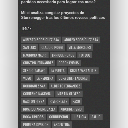
partidos necesitaría para lograr esa meta?
Milei analiza congelar proyectos de
Sturzenegger tras los últimos reveses políticos
TEMAS
ALBERTO RODRÍGUEZ SAÁ
ADOLFO RODRÍGUEZ SAÁ
SAN LUIS
CLAUDIO POGGI
VILLA MERCEDES
MAURICIO MACRI
ENRIQUE PONCE
FUTBOL
CRISTINA FERNÁNDEZ
CORONAVIRUS
SERGIO TAMAYO
LA PUNTA
GISELA VARTALITIS
VIDEO
LA PEDRERA
COPA LIBERTADORES
RODRIGUEZ SAA
ALBERTO FERNÁNDEZ
GOBIERNO NACIONAL
MARTÍN OLIVERO
GASTÓN HISSA
RIVER PLATE
PASO
RICARDO ANDRÉ BAZLA
KIRCHNERISMO
BOCA JUNIORS
CORRUPCION
JUSTICIA
SALUD
PRIMERA DIVISION
ARGENTINA