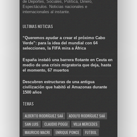
de Deportes, Sociales, Política, Dinero,
Espectáculos. Noticias nacionales e
internacionales al instante.
ULTIMAS NOTICIAS
“Queremos ayudar a crear el próximo Cabo
Verde”: para la idea del mundial con 64
selecciones, la FIFA mira a África
España instaló una barrera flotante en Ceuta en
medio de una crisis migratoria que deja, hasta
el momento, 67 muertos
Descubren estructuras de una antigua
civilización que habitó el Amazonas durante
1500 años
TEMAS
ALBERTO RODRÍGUEZ SAÁ
ADOLFO RODRÍGUEZ SAÁ
SAN LUIS
CLAUDIO POGGI
VILLA MERCEDES
MAURICIO MACRI
ENRIQUE PONCE
FUTBOL