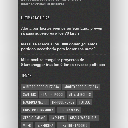
internacionales al instante.
ULTIMAS NOTICIAS
Alerta por fuertes vientos en San Luis: prevén
ráfagas superiores a los 70 km/h
Messi se acerca a los 1000 goles: ¿cuántos
partidos necesitaría para lograr esa meta?
Milei analiza congelar proyectos de
Sturzenegger tras los últimos reveses políticos
TEMAS
ALBERTO RODRÍGUEZ SAÁ
ADOLFO RODRÍGUEZ SAÁ
SAN LUIS
CLAUDIO POGGI
VILLA MERCEDES
MAURICIO MACRI
ENRIQUE PONCE
FUTBOL
CRISTINA FERNÁNDEZ
CORONAVIRUS
SERGIO TAMAYO
LA PUNTA
GISELA VARTALITIS
VIDEO
LA PEDRERA
COPA LIBERTADORES