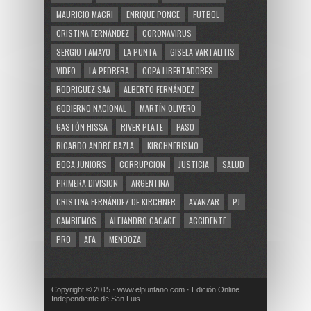
MAURICIO MACRI
ENRIQUE PONCE
FUTBOL
CRISTINA FERNÁNDEZ
CORONAVIRUS
SERGIO TAMAYO
LA PUNTA
GISELA VARTALITIS
VIDEO
LA PEDRERA
COPA LIBERTADORES
RODRIGUEZ SAA
ALBERTO FERNÁNDEZ
GOBIERNO NACIONAL
MARTÍN OLIVERO
GASTÓN HISSA
RIVER PLATE
PASO
RICARDO ANDRÉ BAZLA
KIRCHNERISMO
BOCA JUNIORS
CORRUPCION
JUSTICIA
SALUD
PRIMERA DIVISION
ARGENTINA
CRISTINA FERNÁNDEZ DE KIRCHNER
AVANZAR
PJ
CAMBIEMOS
ALEJANDRO CACACE
ACCIDENTE
PRO
AFA
MENDOZA
Copyright © 2015 · www.elpuntano.com · Edición Online
Independiente de San Luis