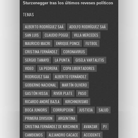
Sturzenegger tras los últimos reveses políticos
TEMAS
ALBERTO RODRÍGUEZ SAÁ
ADOLFO RODRÍGUEZ SAÁ
SAN LUIS
CLAUDIO POGGI
VILLA MERCEDES
MAURICIO MACRI
ENRIQUE PONCE
FUTBOL
CRISTINA FERNÁNDEZ
CORONAVIRUS
SERGIO TAMAYO
LA PUNTA
GISELA VARTALITIS
VIDEO
LA PEDRERA
COPA LIBERTADORES
RODRIGUEZ SAA
ALBERTO FERNÁNDEZ
GOBIERNO NACIONAL
MARTÍN OLIVERO
GASTÓN HISSA
RIVER PLATE
PASO
RICARDO ANDRÉ BAZLA
KIRCHNERISMO
BOCA JUNIORS
CORRUPCION
JUSTICIA
SALUD
PRIMERA DIVISION
ARGENTINA
CRISTINA FERNÁNDEZ DE KIRCHNER
AVANZAR
PJ
CAMBIEMOS
ALEJANDRO CACACE
ACCIDENTE