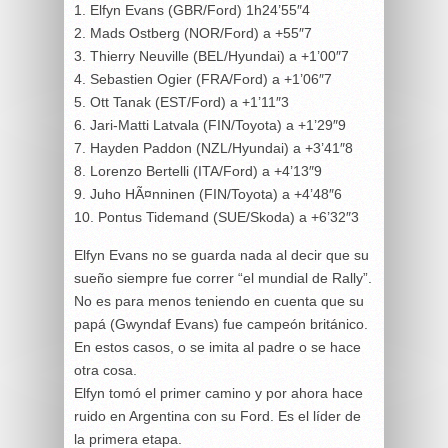
1. Elfyn Evans (GBR/Ford) 1h24’55″4
2. Mads Ostberg (NOR/Ford) a +55″7
3. Thierry Neuville (BEL/Hyundai) a +1’00″7
4. Sebastien Ogier (FRA/Ford) a +1’06″7
5. Ott Tanak (EST/Ford) a +1’11″3
6. Jari-Matti Latvala (FIN/Toyota) a +1’29″9
7. Hayden Paddon (NZL/Hyundai) a +3’41″8
8. Lorenzo Bertelli (ITA/Ford) a +4’13″9
9. Juho HÃ¤nninen (FIN/Toyota) a +4’48″6
10. Pontus Tidemand (SUE/Skoda) a +6’32″3
Elfyn Evans no se guarda nada al decir que su
sueño siempre fue correr “el mundial de Rally”.
No es para menos teniendo en cuenta que su
papá (Gwyndaf Evans) fue campeón británico.
En estos casos, o se imita al padre o se hace
otra cosa.
Elfyn tomó el primer camino y por ahora hace
ruido en Argentina con su Ford. Es el líder de
la primera etapa.