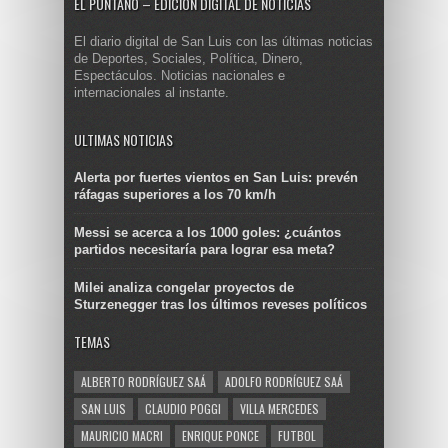
EL PUNTANO – EDICIÓN DIGITAL DE NOTICIAS
El diario digital de San Luis con las últimas noticias
de Deportes, Sociales, Política, Dinero,
Espectáculos. Noticias nacionales e
internacionales al instante.
ULTIMAS NOTICIAS
Alerta por fuertes vientos en San Luis: prevén
ráfagas superiores a los 70 km/h
Messi se acerca a los 1000 goles: ¿cuántos
partidos necesitaría para lograr esa meta?
Milei analiza congelar proyectos de
Sturzenegger tras los últimos reveses políticos
TEMAS
ALBERTO RODRÍGUEZ SAÁ
ADOLFO RODRÍGUEZ SAÁ
SAN LUIS
CLAUDIO POGGI
VILLA MERCEDES
MAURICIO MACRI
ENRIQUE PONCE
FUTBOL