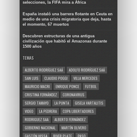
selecciones, la FIFA mira a África
España instaló una barrera flotante en Ceuta en
medio de una crisis migratoria que deja, hasta
el momento, 67 muertos
Descubren estructuras de una antigua
civilización que habitó el Amazonas durante
1500 años
TEMAS
ALBERTO RODRÍGUEZ SAÁ
ADOLFO RODRÍGUEZ SAÁ
SAN LUIS
CLAUDIO POGGI
VILLA MERCEDES
MAURICIO MACRI
ENRIQUE PONCE
FUTBOL
CRISTINA FERNÁNDEZ
CORONAVIRUS
SERGIO TAMAYO
LA PUNTA
GISELA VARTALITIS
VIDEO
LA PEDRERA
COPA LIBERTADORES
RODRIGUEZ SAA
ALBERTO FERNÁNDEZ
GOBIERNO NACIONAL
MARTÍN OLIVERO
GASTÓN HISSA
RIVER PLATE
PASO