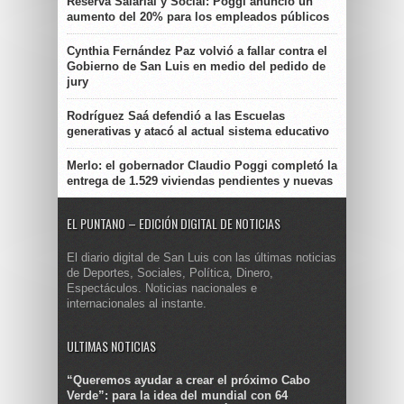
Reserva Salarial y Social: Poggi anunció un
aumento del 20% para los empleados públicos
Cynthia Fernández Paz volvió a fallar contra el
Gobierno de San Luis en medio del pedido de
jury
Rodríguez Saá defendió a las Escuelas
generativas y atacó al actual sistema educativo
Merlo: el gobernador Claudio Poggi completó la
entrega de 1.529 viviendas pendientes y nuevas
EL PUNTANO – EDICIÓN DIGITAL DE NOTICIAS
El diario digital de San Luis con las últimas noticias
de Deportes, Sociales, Política, Dinero,
Espectáculos. Noticias nacionales e
internacionales al instante.
ULTIMAS NOTICIAS
“Queremos ayudar a crear el próximo Cabo
Verde”: para la idea del mundial con 64