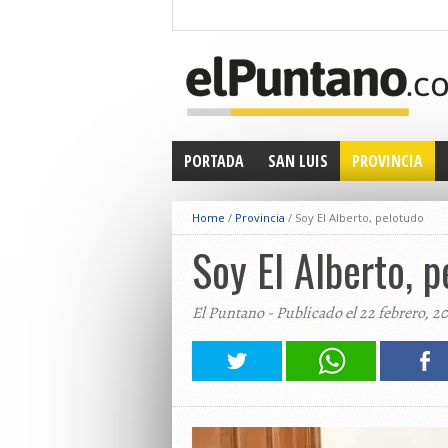
PORTADA
SAN LUIS
PROVINCIA
Home
/
Provincia
/
Soy El Alberto, pelotudo
Soy El Alberto, 
El Puntano - Publicado el 22 febrero, 2