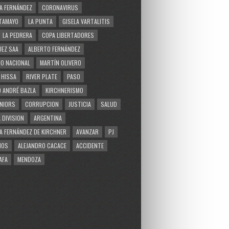
A FERNÁNDEZ
CORONAVIRUS
TAMAYO
LA PUNTA
GISELA VARTALITIS
LA PEDRERA
COPA LIBERTADORES
EZ SAA
ALBERTO FERNÁNDEZ
O NACIONAL
MARTÍN OLIVERO
 HISSA
RIVER PLATE
PASO
 ANDRÉ BAZLA
KIRCHNERISMO
NIORS
CORRUPCION
JUSTICIA
SALUD
 DIVISION
ARGENTINA
A FERNÁNDEZ DE KIRCHNER
AVANZAR
PJ
MOS
ALEJANDRO CACACE
ACCIDENTE
AFA
MENDOZA