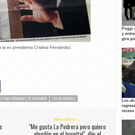
Poggi 
y entre
gira p
 la ex presidenta Cristina Fernández.
ISTINA FERNÁNDEZ DE KIRCHNER
OSCAR PARRILLI
Los al
regresa
receso
Next Story →
s
"Me gusta La Pedrera pero quiero
algodón en el hospital", dijo el