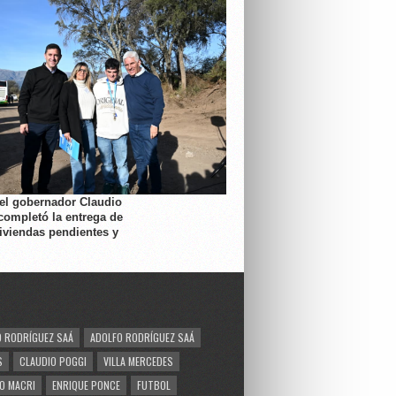
 el gobernador Claudio
completó la entrega de
viviendas pendientes y
 RODRÍGUEZ SAÁ
ADOLFO RODRÍGUEZ SAÁ
S
CLAUDIO POGGI
VILLA MERCEDES
O MACRI
ENRIQUE PONCE
FUTBOL