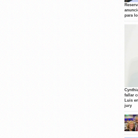
Reserva
anunci
para l
Cynthi
fallar 
Luis e
jury