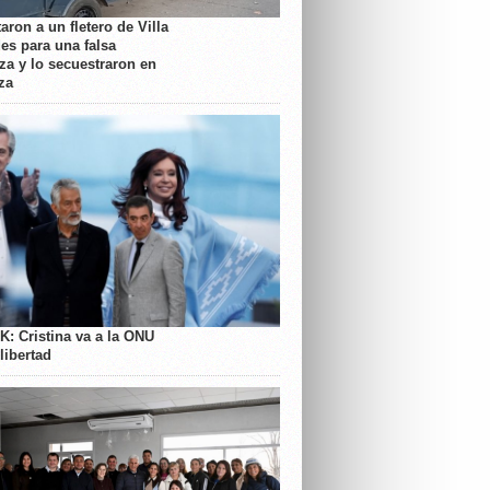
aron a un fletero de Villa
es para una falsa
a y lo secuestraron en
za
K: Cristina va a la ONU
libertad