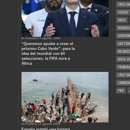
CRISTIN
SERGIO 
VIDEO
RODRIGU
GOBIERN
El Puntano | 1 agosto, 2026
GASTÓN
“Queremos ayudar a crear el
próximo Cabo Verde”: para la
RICARDO
idea del mundial con 64
selecciones, la FIFA mira a
BOCA JU
África
PRIMERA
CRISTIN
CAMBIE
PRO
El Puntano | 1 agosto, 2026
España instaló una barrera