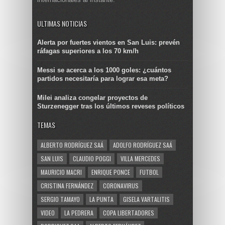
ULTIMAS NOTICIAS
Alerta por fuertes vientos en San Luis: prevén
ráfagas superiores a los 70 km/h
Messi se acerca a los 1000 goles: ¿cuántos
partidos necesitaría para lograr esa meta?
Milei analiza congelar proyectos de
Sturzenegger tras los últimos reveses políticos
TEMAS
ALBERTO RODRÍGUEZ SAÁ
ADOLFO RODRÍGUEZ SAÁ
SAN LUIS
CLAUDIO POGGI
VILLA MERCEDES
MAURICIO MACRI
ENRIQUE PONCE
FUTBOL
CRISTINA FERNÁNDEZ
CORONAVIRUS
SERGIO TAMAYO
LA PUNTA
GISELA VARTALITIS
VIDEO
LA PEDRERA
COPA LIBERTADORES