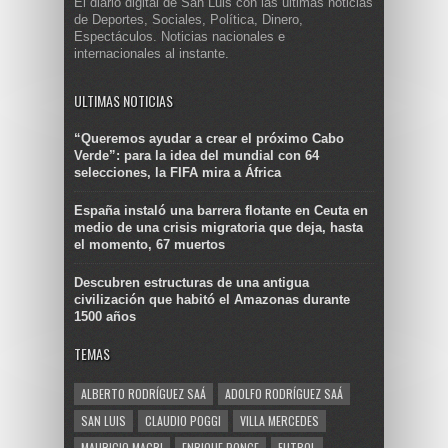
El diario digital de San Luis con las últimas noticias
de Deportes, Sociales, Política, Dinero,
Espectáculos. Noticias nacionales e
internacionales al instante.
ULTIMAS NOTICIAS
“Queremos ayudar a crear el próximo Cabo
Verde”: para la idea del mundial con 64
selecciones, la FIFA mira a África
España instaló una barrera flotante en Ceuta en
medio de una crisis migratoria que deja, hasta
el momento, 67 muertos
Descubren estructuras de una antigua
civilización que habitó el Amazonas durante
1500 años
TEMAS
ALBERTO RODRÍGUEZ SAÁ
ADOLFO RODRÍGUEZ SAÁ
SAN LUIS
CLAUDIO POGGI
VILLA MERCEDES
MAURICIO MACRI
ENRIQUE PONCE
FUTBOL