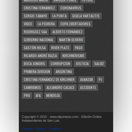
CRISTINA FERNÁNDEZ
CORONAVIRUS
SERGIO TAMAYO
LA PUNTA
GISELA VARTALITIS
VIDEO
LA PEDRERA
COPA LIBERTADORES
RODRIGUEZ SAA
ALBERTO FERNÁNDEZ
GOBIERNO NACIONAL
MARTÍN OLIVERO
GASTÓN HISSA
RIVER PLATE
PASO
RICARDO ANDRÉ BAZLA
KIRCHNERISMO
BOCA JUNIORS
CORRUPCION
JUSTICIA
SALUD
PRIMERA DIVISION
ARGENTINA
CRISTINA FERNÁNDEZ DE KIRCHNER
AVANZAR
PJ
CAMBIEMOS
ALEJANDRO CACACE
ACCIDENTE
PRO
AFA
MENDOZA
Copyright © 2015 · www.elpuntano.com · Edición Online
Independiente de San Luis
Portada
Enlace
Contacto