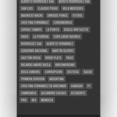
ALBERTO RODRÍGUEZ SAÁ
ADOLFO RODRÍGUEZ SAÁ
SAN LUIS
CLAUDIO POGGI
VILLA MERCEDES
MAURICIO MACRI
ENRIQUE PONCE
FUTBOL
CRISTINA FERNÁNDEZ
CORONAVIRUS
SERGIO TAMAYO
LA PUNTA
GISELA VARTALITIS
VIDEO
LA PEDRERA
COPA LIBERTADORES
RODRIGUEZ SAA
ALBERTO FERNÁNDEZ
GOBIERNO NACIONAL
MARTÍN OLIVERO
GASTÓN HISSA
RIVER PLATE
PASO
RICARDO ANDRÉ BAZLA
KIRCHNERISMO
BOCA JUNIORS
CORRUPCION
JUSTICIA
SALUD
PRIMERA DIVISION
ARGENTINA
CRISTINA FERNÁNDEZ DE KIRCHNER
AVANZAR
PJ
CAMBIEMOS
ALEJANDRO CACACE
ACCIDENTE
PRO
AFA
MENDOZA