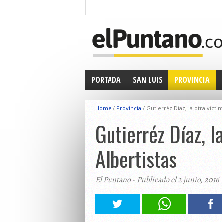
PORTADA
SAN LUIS
PROVINCIA
Home
/
Provincia
/
Gutierréz Díaz, la otra vícti
Gutierréz Díaz, l
Albertistas
El Puntano - Publicado el 2 junio, 2016