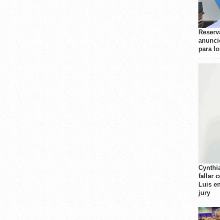
Reserva
anunci
para l
Cynthi
fallar 
Luis e
jury