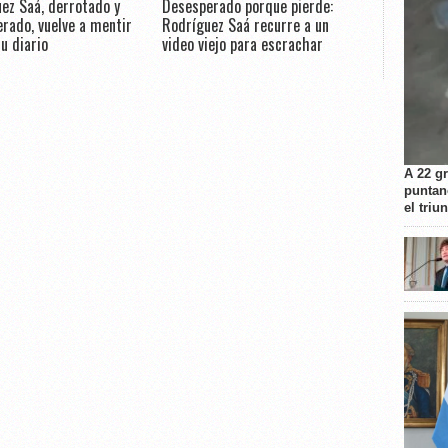
ez Saá, derrotado y
Desesperado porque pierde:
rado, vuelve a mentir
Rodríguez Saá recurre a un
u diario
video viejo para escrachar
A 22 g
puntan
el triu