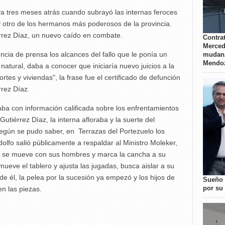
va tres meses atrás cuando subrayó las internas feroces
 otro de los hermanos más poderosos de la provincia.
érrez Díaz, un nuevo caído en combate.
Contrat
Merced
cia de prensa los alcances del fallo que le ponía un
mudanz
Mendo
natural, daba a conocer que iniciaría nuevo juicios a la
es y viviendas", la frase fue el certificado de defunción
rrez Díaz.
ba con información calificada sobre los enfrentamientos
utiérrez Díaz, la interna afloraba y la suerte del
egún se pudo saber, en Terrazas del Portezuelo los
olfo salió públicamente a respaldar al Ministro Moleker,
o se mueve con sus hombres y marca la cancha a su
mueve el tablero y ajusta las jugadas, busca aislar a su
de él, la pelea por la sucesión ya empezó y los hijos de
Sueño 
por su 
n las piezas.