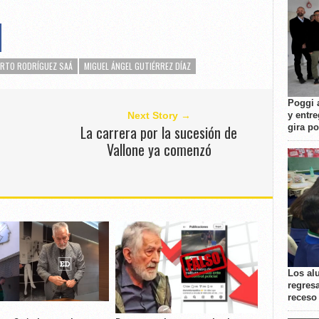
ERTO RODRÍGUEZ SAÁ
MIGUEL ÁNGEL GUTIÉRREZ DÍAZ
Poggi 
Next Story →
y entre
La carrera por la sucesión de
gira p
Vallone ya comenzó
Los al
regresa
receso