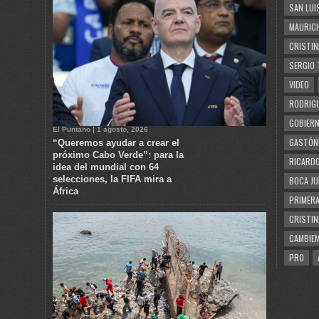
SAN LUI
MAURICI
CRISTIN
SERGIO 
VIDEO
RODRIGU
GOBIERN
El Puntano | 1 agosto, 2026
GASTÓN
“Queremos ayudar a crear el
próximo Cabo Verde”: para la
RICARDO
idea del mundial con 64
selecciones, la FIFA mira a
BOCA JU
África
PRIMERA
CRISTIN
CAMBIE
PRO