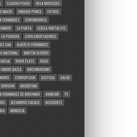
S
CLAUDIO POGGI
VILLA MERCEDES
O MACRI
ENRIQUE PONCE
FUTBOL
A FERNÁNDEZ
CORONAVIRUS
TAMAYO
LA PUNTA
GISELA VARTALITIS
LA PEDRERA
COPA LIBERTADORES
EZ SAA
ALBERTO FERNÁNDEZ
O NACIONAL
MARTÍN OLIVERO
 HISSA
RIVER PLATE
PASO
 ANDRÉ BAZLA
KIRCHNERISMO
NIORS
CORRUPCION
JUSTICIA
SALUD
 DIVISION
ARGENTINA
A FERNÁNDEZ DE KIRCHNER
AVANZAR
PJ
MOS
ALEJANDRO CACACE
ACCIDENTE
AFA
MENDOZA