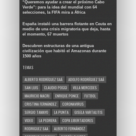
“Queremos ayudar a crear el próximo Cabo
Verde”: para la idea del mundial con 64
selecciones, la FIFA mira a África
España instaló una barrera flotante en Ceuta en
medio de una crisis migratoria que deja, hasta
el momento, 67 muertos
Descubren estructuras de una antigua
civilización que habitó el Amazonas durante
1500 años
TEMAS
ALBERTO RODRÍGUEZ SAÁ
ADOLFO RODRÍGUEZ SAÁ
SAN LUIS
CLAUDIO POGGI
VILLA MERCEDES
MAURICIO MACRI
ENRIQUE PONCE
FUTBOL
CRISTINA FERNÁNDEZ
CORONAVIRUS
SERGIO TAMAYO
LA PUNTA
GISELA VARTALITIS
VIDEO
LA PEDRERA
COPA LIBERTADORES
RODRIGUEZ SAA
ALBERTO FERNÁNDEZ