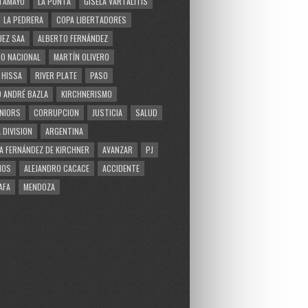
TAMAYO
LA PUNTA
GISELA VARTALITIS
LA PEDRERA
COPA LIBERTADORES
EZ SAA
ALBERTO FERNÁNDEZ
O NACIONAL
MARTÍN OLIVERO
 HISSA
RIVER PLATE
PASO
 ANDRÉ BAZLA
KIRCHNERISMO
NIORS
CORRUPCION
JUSTICIA
SALUD
 DIVISION
ARGENTINA
A FERNÁNDEZ DE KIRCHNER
AVANZAR
PJ
MOS
ALEJANDRO CACACE
ACCIDENTE
AFA
MENDOZA