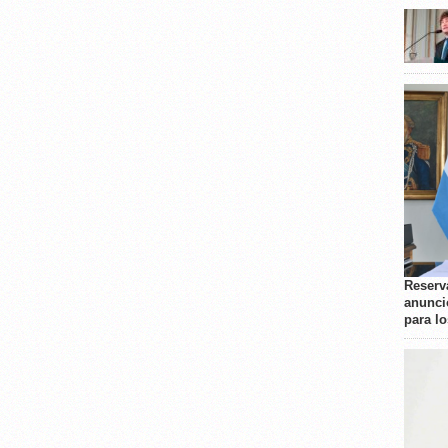
Reserva
anunci
para l