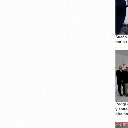
Sueño 
por su 
Poggi 
y entre
gira p