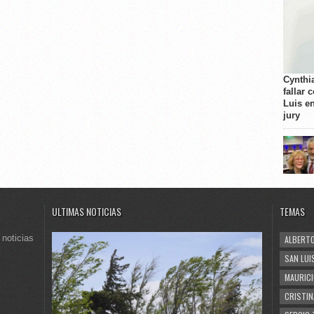
Cynthi
fallar 
Luis e
jury
ULTIMAS NOTICIAS
TEMAS
 noticias
ALBERTO
SAN LUI
MAURICI
CRISTIN