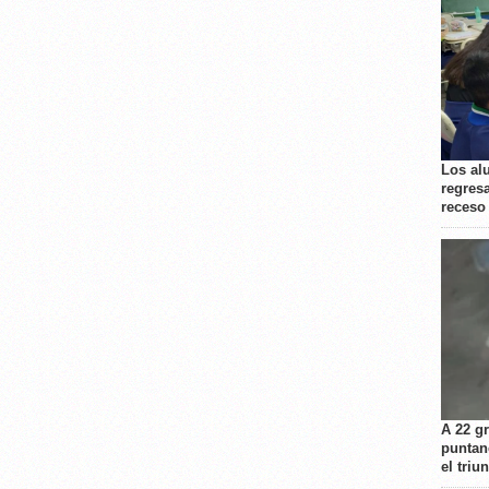
Los al
regresa
receso
A 22 g
puntan
el triu