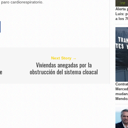
 paro cardiorespiratorio.
Alerta 
Luis: 
a los 
Next Story →
Viviendas anegadas por la
re
obstrucción del sistema cloacal
Contrat
Merced
mudanz
Mendo