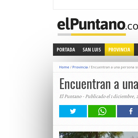
PORTADA
SAN LUIS
PROVINCIA
Home
/
Provincia
/
Encuentran a una persona si
Encuentran a una
El Puntano - Publicado el 1 diciembre, 