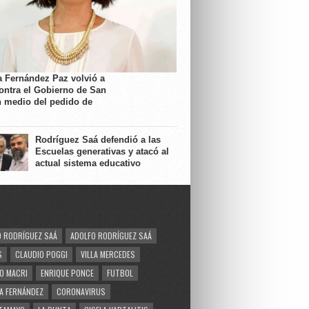
a Fernández Paz volvió a
contra el Gobierno de San
n medio del pedido de
Rodríguez Saá defendió a las
Escuelas generativas y atacó al
actual sistema educativo
 RODRÍGUEZ SAÁ
ADOLFO RODRÍGUEZ SAÁ
S
CLAUDIO POGGI
VILLA MERCEDES
O MACRI
ENRIQUE PONCE
FUTBOL
A FERNÁNDEZ
CORONAVIRUS