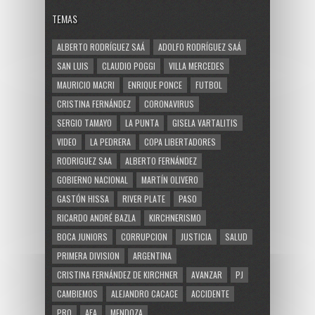
TEMAS
ALBERTO RODRÍGUEZ SAÁ
ADOLFO RODRÍGUEZ SAÁ
SAN LUIS
CLAUDIO POGGI
VILLA MERCEDES
MAURICIO MACRI
ENRIQUE PONCE
FUTBOL
CRISTINA FERNÁNDEZ
CORONAVIRUS
SERGIO TAMAYO
LA PUNTA
GISELA VARTALITIS
VIDEO
LA PEDRERA
COPA LIBERTADORES
RODRIGUEZ SAA
ALBERTO FERNÁNDEZ
GOBIERNO NACIONAL
MARTÍN OLIVERO
GASTÓN HISSA
RIVER PLATE
PASO
RICARDO ANDRÉ BAZLA
KIRCHNERISMO
BOCA JUNIORS
CORRUPCION
JUSTICIA
SALUD
PRIMERA DIVISION
ARGENTINA
CRISTINA FERNÁNDEZ DE KIRCHNER
AVANZAR
PJ
CAMBIEMOS
ALEJANDRO CACACE
ACCIDENTE
PRO
AFA
MENDOZA