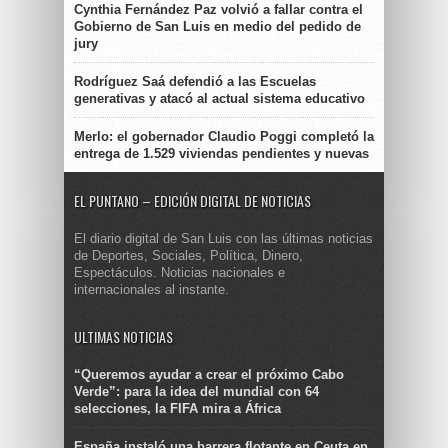
Cynthia Fernández Paz volvió a fallar contra el
Gobierno de San Luis en medio del pedido de
jury
Rodríguez Saá defendió a las Escuelas
generativas y atacó al actual sistema educativo
Merlo: el gobernador Claudio Poggi completó la
entrega de 1.529 viviendas pendientes y nuevas
EL PUNTANO – EDICIÓN DIGITAL DE NOTICIAS
El diario digital de San Luis con las últimas noticias
de Deportes, Sociales, Política, Dinero,
Espectáculos. Noticias nacionales e
internacionales al instante.
ULTIMAS NOTICIAS
“Queremos ayudar a crear el próximo Cabo
Verde”: para la idea del mundial con 64
selecciones, la FIFA mira a África
España instaló una barrera flotante en Ceuta en