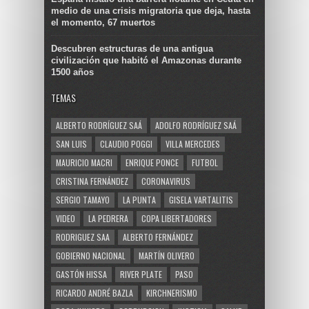
medio de una crisis migratoria que deja, hasta
el momento, 67 muertos
Descubren estructuras de una antigua
civilización que habitó el Amazonas durante
1500 años
TEMAS
ALBERTO RODRÍGUEZ SAÁ
ADOLFO RODRÍGUEZ SAÁ
SAN LUIS
CLAUDIO POGGI
VILLA MERCEDES
MAURICIO MACRI
ENRIQUE PONCE
FUTBOL
CRISTINA FERNÁNDEZ
CORONAVIRUS
SERGIO TAMAYO
LA PUNTA
GISELA VARTALITIS
VIDEO
LA PEDRERA
COPA LIBERTADORES
RODRIGUEZ SAA
ALBERTO FERNÁNDEZ
GOBIERNO NACIONAL
MARTÍN OLIVERO
GASTÓN HISSA
RIVER PLATE
PASO
RICARDO ANDRÉ BAZLA
KIRCHNERISMO