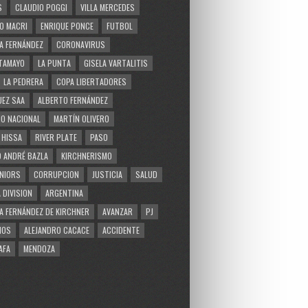
S
CLAUDIO POGGI
VILLA MERCEDES
O MACRI
ENRIQUE PONCE
FUTBOL
A FERNÁNDEZ
CORONAVIRUS
TAMAYO
LA PUNTA
GISELA VARTALITIS
LA PEDRERA
COPA LIBERTADORES
EZ SAA
ALBERTO FERNÁNDEZ
O NACIONAL
MARTÍN OLIVERO
 HISSA
RIVER PLATE
PASO
 ANDRÉ BAZLA
KIRCHNERISMO
NIORS
CORRUPCION
JUSTICIA
SALUD
 DIVISION
ARGENTINA
A FERNÁNDEZ DE KIRCHNER
AVANZAR
PJ
MOS
ALEJANDRO CACACE
ACCIDENTE
AFA
MENDOZA