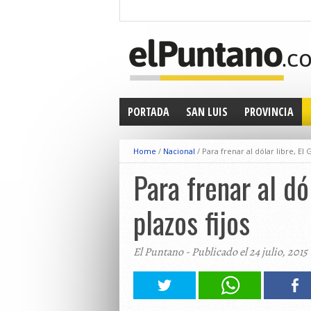
PORTADA
SAN LUIS
PROVINCIA
Home
/
Nacional
/
Para frenar al dólar libre, El 
Para frenar al dó
plazos fijos
El Puntano - Publicado el 24 julio, 2015