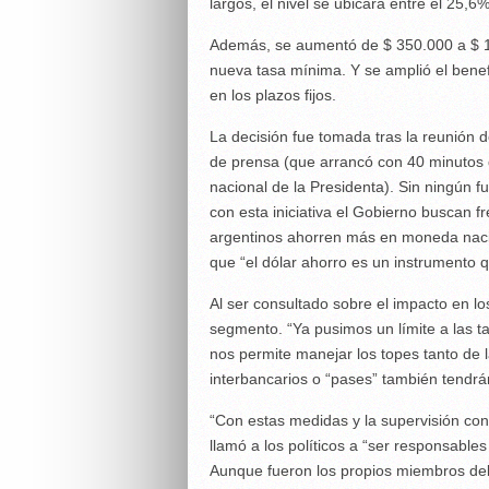
largos, el nivel se ubicará entre el 25,6
Además, se aumentó de $ 350.000 a $ 1 m
nueva tasa mínima. Y se amplió el benef
en los plazos fijos.
La decisión fue tomada tras la reunión d
de prensa (que arrancó con 40 minutos 
nacional de la Presidenta). Sin ningún 
con esta iniciativa el Gobierno buscan 
argentinos ahorren más en moneda nacio
que “el dólar ahorro es un instrumento 
Al ser consultado sobre el impacto en lo
segmento. “Ya pusimos un límite a las t
nos permite manejar los topes tanto de 
interbancarios o “pases” también tendrá
“Con estas medidas y la supervisión cons
llamó a los políticos a “ser responsabl
Aunque fueron los propios miembros del 