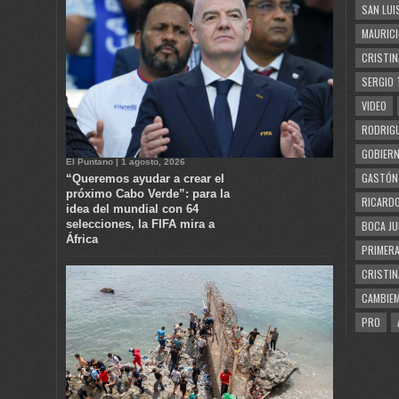
SAN LUI
MAURICI
CRISTIN
SERGIO 
VIDEO
RODRIGU
GOBIERN
El Puntano | 1 agosto, 2026
GASTÓN
“Queremos ayudar a crear el
próximo Cabo Verde”: para la
RICARDO
idea del mundial con 64
selecciones, la FIFA mira a
BOCA JU
África
PRIMERA
CRISTIN
CAMBIE
PRO