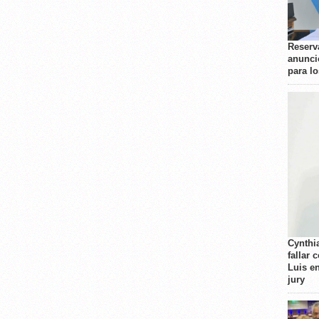
Reserva
anunci
para l
Cynthi
fallar 
Luis e
jury