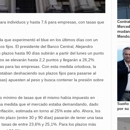
Contrat
ara individuos y hasta 7,6 para empresas, con tasas que
Merced
mudanz
Mendo
da que experimentó el blue en los últimos días con un
zos fijos. El presidente del Banco Central, Alejandro
s plazos hasta 90 días subirán a partir del lunes un punto
s se elevarán hasta 2,2 puntos y llegarán a 26,2%.
as para las empresas. Con esta medida ortodoxa, la
estaban deshaciendo sus plazos fijos para pasarse al
visas) apuesten al peso y busca contener la presión sobre
iso mínimo de tasas que él mismo había impuesto en
Sueño 
una medida que el mercado estaba demandando, dado
por su 
nflación, estimada en torno al 25% este año. Ahora, los
rto plazo (entre 30 y 90 días) pasarán de tener una tasa
 tasas de entre 23,6% y 25,1%. Para los plazos más