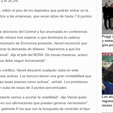
% y el 26,2%.
illón el piso de los depósitos que podrán entrar en la
icio a las empresas, que verán alzas de hasta 7,6 puntos
e directorio del Central y fue anunciada en conferencia
Poggi 
de retraso tras esperar a que terminara la cadena
y entre
funcionario de Economía presente, Vanoli reconoció que
gira p
frenar la demanda de dólares. “Aspiramos a que los
nal”, dijo el jefe del BCRA. De tomas maneras, aclaró
que debe seguir funcionando”.
s créditos, Vanoli descartó cualquier suba en este
asas activas. Los bancos tienen una gran rentabilidad que
las tasas pasivas como activas”, señaló. Los préstamos
n suba de tasas de 3 puntos porcentuales.
Los al
tante vamos a acortar la volatilidad”, dijo Vanoli quien
regresa
es en sus afirmaciones que puedan generar nerviosismo”.
receso
gabinete K los que con la búsqueda de controlar el liqui