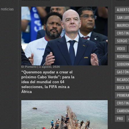
 noticias
ALBERTO
SAN LUI
MAURICI
CRISTIN
SERGIO 
VIDEO
RODRIGU
GOBIERN
El Puntano | 1 agosto, 2026
GASTÓN
“Queremos ayudar a crear el
próximo Cabo Verde”: para la
RICARDO
idea del mundial con 64
selecciones, la FIFA mira a
BOCA JU
África
PRIMERA
CRISTIN
CAMBIE
PRO