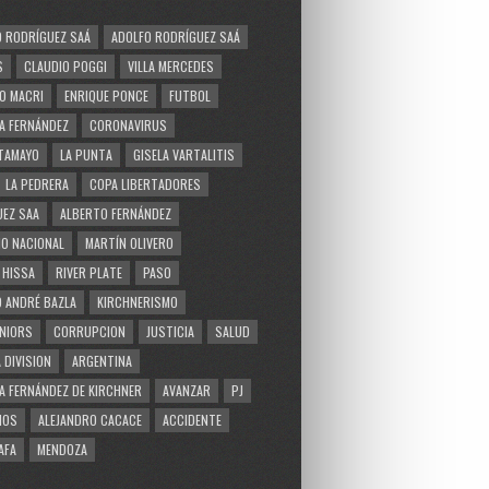
 RODRÍGUEZ SAÁ
ADOLFO RODRÍGUEZ SAÁ
S
CLAUDIO POGGI
VILLA MERCEDES
O MACRI
ENRIQUE PONCE
FUTBOL
A FERNÁNDEZ
CORONAVIRUS
TAMAYO
LA PUNTA
GISELA VARTALITIS
LA PEDRERA
COPA LIBERTADORES
EZ SAA
ALBERTO FERNÁNDEZ
O NACIONAL
MARTÍN OLIVERO
 HISSA
RIVER PLATE
PASO
 ANDRÉ BAZLA
KIRCHNERISMO
NIORS
CORRUPCION
JUSTICIA
SALUD
 DIVISION
ARGENTINA
A FERNÁNDEZ DE KIRCHNER
AVANZAR
PJ
MOS
ALEJANDRO CACACE
ACCIDENTE
AFA
MENDOZA