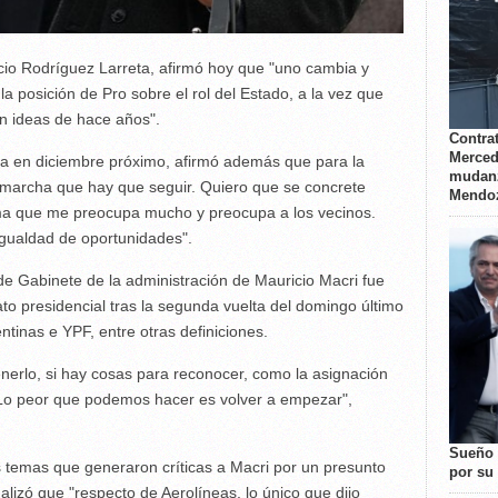
acio Rodríguez Larreta, afirmó hoy que "uno cambia y
la posición de Pro sobre el rol del Estado, a la vez que
n ideas de hace años".
Contrat
Merced
eña en diciembre próximo, afirmó además que para la
mudanz
 marcha que hay que seguir. Quiero que se concrete
Mendo
 tema que me preocupa mucho y preocupa a los vecinos.
 igualdad de oportunidades".
 de Gabinete de la administración de Mauricio Macri fue
to presidencial tras la segunda vuelta del domingo último
ntinas e YPF, entre otras definiciones.
nerlo, si hay cosas para reconocer, como la asignación
. Lo peor que podemos hacer es volver a empezar",
Sueño 
os temas que generaron críticas a Macri por un presunto
por su 
alizó que "respecto de Aerolíneas, lo único que dijo