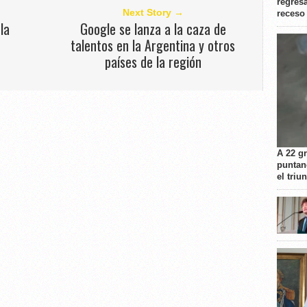
regresa
Next Story →
receso
la
Google se lanza a la caza de
talentos en la Argentina y otros
países de la región
A 22 g
puntan
el triu