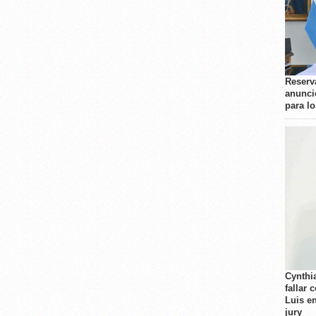
Reserva
anunci
para l
Cynthi
fallar 
Luis e
jury