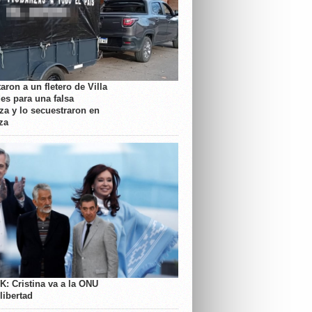
aron a un fletero de Villa
es para una falsa
a y lo secuestraron en
za
K: Cristina va a la ONU
libertad