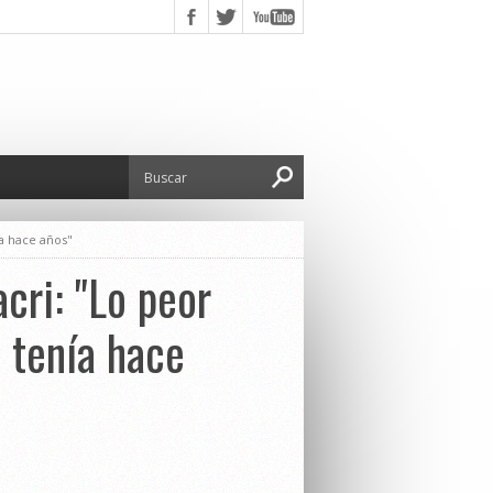
a hace años"
cri: "Lo peor
 tenía hace