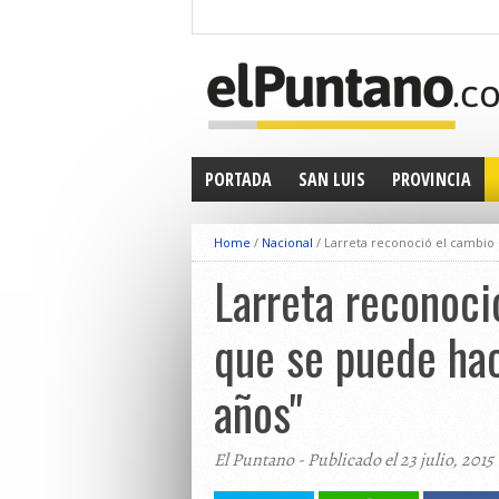
PORTADA
SAN LUIS
PROVINCIA
Home
/
Nacional
/
Larreta reconoció el cambio 
Larreta reconoci
que se puede hac
años"
El Puntano - Publicado el 23 julio, 2015