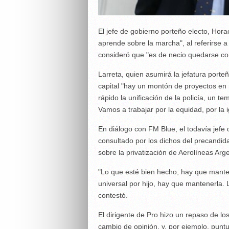
El jefe de gobierno porteño electo, Hor
aprende sobre la marcha", al referirse a 
consideró que "es de necio quedarse co
Larreta, quien asumirá la jefatura port
capital "hay un montón de proyectos en
rápido la unificación de la policía, un
Vamos a trabajar por la equidad, por la
En diálogo con FM Blue, el todavía jefe
consultado por los dichos del precandida
sobre la privatización de Aerolíneas Arge
"Lo que esté bien hecho, hay que mante
universal por hijo, hay que mantenerla
contestó.
El dirigente de Pro hizo un repaso de l
cambio de opinión, y, por ejemplo, puntu