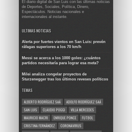
El diario digital de San Luis con las últimas noticias
de Deportes, Sociales, Política, Dinero,
Espectáculos. Noticias nacionales e
internacionales al instante.
ULTIMAS NOTICIAS
Alerta por fuertes vientos en San Luis: prevén
ráfagas superiores a los 70 km/h
Messi se acerca a los 1000 goles: ¿cuántos
partidos necesitaría para lograr esa meta?
Milei analiza congelar proyectos de
Sturzenegger tras los últimos reveses políticos
TEMAS
ALBERTO RODRÍGUEZ SAÁ
ADOLFO RODRÍGUEZ SAÁ
SAN LUIS
CLAUDIO POGGI
VILLA MERCEDES
MAURICIO MACRI
ENRIQUE PONCE
FUTBOL
CRISTINA FERNÁNDEZ
CORONAVIRUS