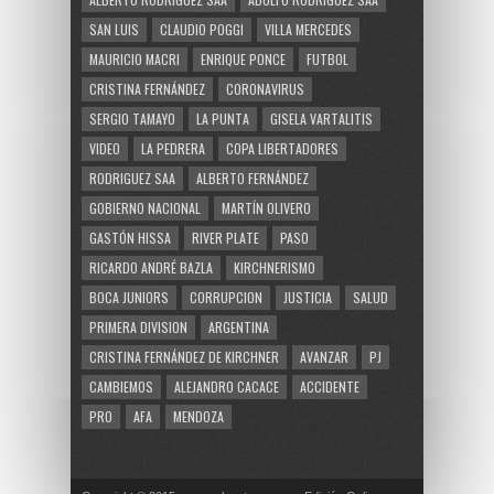
SAN LUIS
CLAUDIO POGGI
VILLA MERCEDES
MAURICIO MACRI
ENRIQUE PONCE
FUTBOL
CRISTINA FERNÁNDEZ
CORONAVIRUS
SERGIO TAMAYO
LA PUNTA
GISELA VARTALITIS
VIDEO
LA PEDRERA
COPA LIBERTADORES
RODRIGUEZ SAA
ALBERTO FERNÁNDEZ
GOBIERNO NACIONAL
MARTÍN OLIVERO
GASTÓN HISSA
RIVER PLATE
PASO
RICARDO ANDRÉ BAZLA
KIRCHNERISMO
BOCA JUNIORS
CORRUPCION
JUSTICIA
SALUD
PRIMERA DIVISION
ARGENTINA
CRISTINA FERNÁNDEZ DE KIRCHNER
AVANZAR
PJ
CAMBIEMOS
ALEJANDRO CACACE
ACCIDENTE
PRO
AFA
MENDOZA