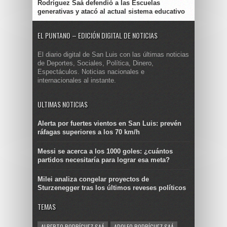
Rodríguez Saá defendió a las Escuelas
generativas y atacó al actual sistema educativo
EL PUNTANO – EDICIÓN DIGITAL DE NOTICIAS
El diario digital de San Luis con las últimas noticias
de Deportes, Sociales, Política, Dinero,
Espectáculos. Noticias nacionales e
internacionales al instante.
ULTIMAS NOTICIAS
Alerta por fuertes vientos en San Luis: prevén
ráfagas superiores a los 70 km/h
Messi se acerca a los 1000 goles: ¿cuántos
partidos necesitaría para lograr esa meta?
Milei analiza congelar proyectos de
Sturzenegger tras los últimos reveses políticos
TEMAS
ALBERTO RODRÍGUEZ SAÁ
ADOLFO RODRÍGUEZ SAÁ