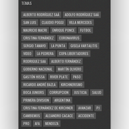
TEMAS
ALBERTO RODRÍGUEZ SAÁ
ADOLFO RODRÍGUEZ SAÁ
SAN LUIS
CLAUDIO POGGI
VILLA MERCEDES
MAURICIO MACRI
ENRIQUE PONCE
FUTBOL
CRISTINA FERNÁNDEZ
CORONAVIRUS
SERGIO TAMAYO
LA PUNTA
GISELA VARTALITIS
VIDEO
LA PEDRERA
COPA LIBERTADORES
RODRIGUEZ SAA
ALBERTO FERNÁNDEZ
GOBIERNO NACIONAL
MARTÍN OLIVERO
GASTÓN HISSA
RIVER PLATE
PASO
RICARDO ANDRÉ BAZLA
KIRCHNERISMO
BOCA JUNIORS
CORRUPCION
JUSTICIA
SALUD
PRIMERA DIVISION
ARGENTINA
CRISTINA FERNÁNDEZ DE KIRCHNER
AVANZAR
PJ
CAMBIEMOS
ALEJANDRO CACACE
ACCIDENTE
PRO
AFA
MENDOZA