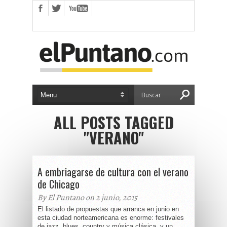
ALL POSTS TAGGED
"VERANO"
A embriagarse de cultura con el verano
de Chicago
By El Puntano on 2 junio, 2015
El listado de propuestas que arranca en junio en
esta ciudad norteamericana es enorme: festivales
de jazz, blues, country y música clásica, y un