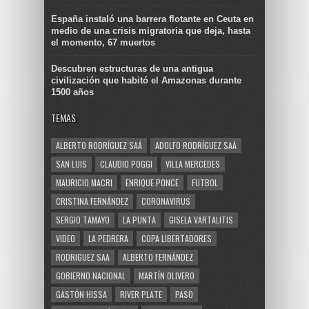
España instaló una barrera flotante en Ceuta en
medio de una crisis migratoria que deja, hasta
el momento, 67 muertos
Descubren estructuras de una antigua
civilización que habitó el Amazonas durante
1500 años
TEMAS
ALBERTO RODRÍGUEZ SAÁ
ADOLFO RODRÍGUEZ SAÁ
SAN LUIS
CLAUDIO POGGI
VILLA MERCEDES
MAURICIO MACRI
ENRIQUE PONCE
FUTBOL
CRISTINA FERNÁNDEZ
CORONAVIRUS
SERGIO TAMAYO
LA PUNTA
GISELA VARTALITIS
VIDEO
LA PEDRERA
COPA LIBERTADORES
RODRIGUEZ SAA
ALBERTO FERNÁNDEZ
GOBIERNO NACIONAL
MARTÍN OLIVERO
GASTÓN HISSA
RIVER PLATE
PASO