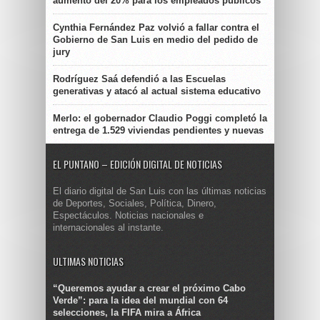
aumento del 20% para los empleados públicos
Cynthia Fernández Paz volvió a fallar contra el
Gobierno de San Luis en medio del pedido de
jury
Rodríguez Saá defendió a las Escuelas
generativas y atacó al actual sistema educativo
Merlo: el gobernador Claudio Poggi completó la
entrega de 1.529 viviendas pendientes y nuevas
EL PUNTANO – EDICIÓN DIGITAL DE NOTICIAS
El diario digital de San Luis con las últimas noticias
de Deportes, Sociales, Política, Dinero,
Espectáculos. Noticias nacionales e
internacionales al instante.
ULTIMAS NOTICIAS
“Queremos ayudar a crear el próximo Cabo
Verde”: para la idea del mundial con 64
selecciones, la FIFA mira a África