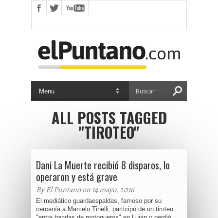
ALL POSTS TAGGED
"TIROTEO"
Dani La Muerte recibió 8 disparos, lo
operaron y está grave
By El Puntano on 14 mayo, 2016
El mediático guardaespaldas, famoso por su
cercanía a Marcelo Tinelli, participó de un tiroteo
"entre bandas de motoqueros" en Luján y perdió