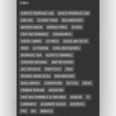
TEMAS
ALBERTO RODRÍGUEZ SAÁ
ADOLFO RODRÍGUEZ SAÁ
SAN LUIS
CLAUDIO POGGI
VILLA MERCEDES
MAURICIO MACRI
ENRIQUE PONCE
FUTBOL
CRISTINA FERNÁNDEZ
CORONAVIRUS
SERGIO TAMAYO
LA PUNTA
GISELA VARTALITIS
VIDEO
LA PEDRERA
COPA LIBERTADORES
RODRIGUEZ SAA
ALBERTO FERNÁNDEZ
GOBIERNO NACIONAL
MARTÍN OLIVERO
GASTÓN HISSA
RIVER PLATE
PASO
RICARDO ANDRÉ BAZLA
KIRCHNERISMO
BOCA JUNIORS
CORRUPCION
JUSTICIA
SALUD
PRIMERA DIVISION
ARGENTINA
CRISTINA FERNÁNDEZ DE KIRCHNER
AVANZAR
PJ
CAMBIEMOS
ALEJANDRO CACACE
ACCIDENTE
PRO
AFA
MENDOZA