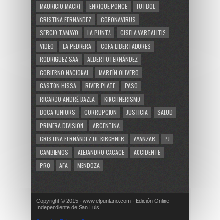
MAURICIO MACRI
ENRIQUE PONCE
FUTBOL
CRISTINA FERNÁNDEZ
CORONAVIRUS
SERGIO TAMAYO
LA PUNTA
GISELA VARTALITIS
VIDEO
LA PEDRERA
COPA LIBERTADORES
RODRIGUEZ SAA
ALBERTO FERNÁNDEZ
GOBIERNO NACIONAL
MARTÍN OLIVERO
GASTÓN HISSA
RIVER PLATE
PASO
RICARDO ANDRÉ BAZLA
KIRCHNERISMO
BOCA JUNIORS
CORRUPCION
JUSTICIA
SALUD
PRIMERA DIVISION
ARGENTINA
CRISTINA FERNÁNDEZ DE KIRCHNER
AVANZAR
PJ
CAMBIEMOS
ALEJANDRO CACACE
ACCIDENTE
PRO
AFA
MENDOZA
Copyright © 2015 · www.elpuntano.com · Edición Online
Independiente de San Luis