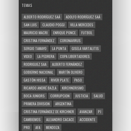
TEMAS
ALBERTO RODRÍGUEZ SAÁ
ADOLFO RODRÍGUEZ SAÁ
SAN LUIS
CLAUDIO POGGI
VILLA MERCEDES
MAURICIO MACRI
ENRIQUE PONCE
FUTBOL
CRISTINA FERNÁNDEZ
CORONAVIRUS
SERGIO TAMAYO
LA PUNTA
GISELA VARTALITIS
VIDEO
LA PEDRERA
COPA LIBERTADORES
RODRIGUEZ SAA
ALBERTO FERNÁNDEZ
GOBIERNO NACIONAL
MARTÍN OLIVERO
GASTÓN HISSA
RIVER PLATE
PASO
RICARDO ANDRÉ BAZLA
KIRCHNERISMO
BOCA JUNIORS
CORRUPCION
JUSTICIA
SALUD
PRIMERA DIVISION
ARGENTINA
CRISTINA FERNÁNDEZ DE KIRCHNER
AVANZAR
PJ
CAMBIEMOS
ALEJANDRO CACACE
ACCIDENTE
PRO
AFA
MENDOZA