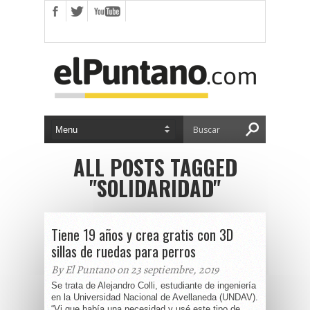
ALL POSTS TAGGED
"SOLIDARIDAD"
Tiene 19 años y crea gratis con 3D
sillas de ruedas para perros
By El Puntano on 23 septiembre, 2019
Se trata de Alejandro Colli, estudiante de ingeniería
en la Universidad Nacional de Avellaneda (UNDAV).
“Vi que había una necesidad y usé este tipo de...