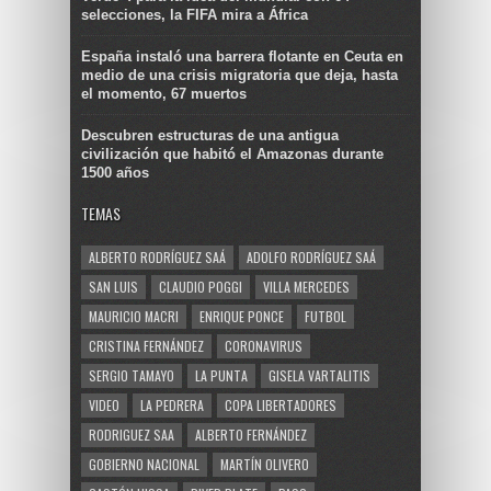
selecciones, la FIFA mira a África
España instaló una barrera flotante en Ceuta en
medio de una crisis migratoria que deja, hasta
el momento, 67 muertos
Descubren estructuras de una antigua
civilización que habitó el Amazonas durante
1500 años
TEMAS
ALBERTO RODRÍGUEZ SAÁ
ADOLFO RODRÍGUEZ SAÁ
SAN LUIS
CLAUDIO POGGI
VILLA MERCEDES
MAURICIO MACRI
ENRIQUE PONCE
FUTBOL
CRISTINA FERNÁNDEZ
CORONAVIRUS
SERGIO TAMAYO
LA PUNTA
GISELA VARTALITIS
VIDEO
LA PEDRERA
COPA LIBERTADORES
RODRIGUEZ SAA
ALBERTO FERNÁNDEZ
GOBIERNO NACIONAL
MARTÍN OLIVERO