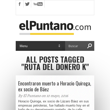
ALL POSTS TAGGED
"RUTA DEL DONERO K"
Encontraron muerto a Horacio Quiroga,
ex socio de Báez
By El Puntano on 10 mayo, 2016
Horacio Quiroga, ex socio de Lázaro Báez en sus
empresas petroleras, fue hallado muerto hoy en el
baño de su departamento porteño, de la calle...