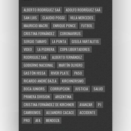
ALBERTO RODRÍGUEZ SAÁ
ADOLFO RODRÍGUEZ SAÁ
SAN LUIS
CLAUDIO POGGI
VILLA MERCEDES
MAURICIO MACRI
ENRIQUE PONCE
FUTBOL
CRISTINA FERNÁNDEZ
CORONAVIRUS
SERGIO TAMAYO
LA PUNTA
GISELA VARTALITIS
VIDEO
LA PEDRERA
COPA LIBERTADORES
RODRIGUEZ SAA
ALBERTO FERNÁNDEZ
GOBIERNO NACIONAL
MARTÍN OLIVERO
GASTÓN HISSA
RIVER PLATE
PASO
RICARDO ANDRÉ BAZLA
KIRCHNERISMO
BOCA JUNIORS
CORRUPCION
JUSTICIA
SALUD
PRIMERA DIVISION
ARGENTINA
CRISTINA FERNÁNDEZ DE KIRCHNER
AVANZAR
PJ
CAMBIEMOS
ALEJANDRO CACACE
ACCIDENTE
PRO
AFA
MENDOZA