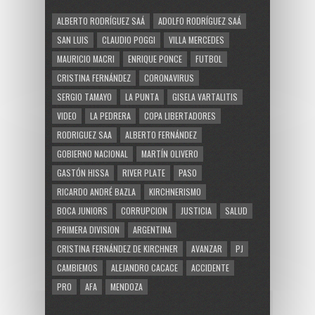
ALBERTO RODRÍGUEZ SAÁ
ADOLFO RODRÍGUEZ SAÁ
SAN LUIS
CLAUDIO POGGI
VILLA MERCEDES
MAURICIO MACRI
ENRIQUE PONCE
FUTBOL
CRISTINA FERNÁNDEZ
CORONAVIRUS
SERGIO TAMAYO
LA PUNTA
GISELA VARTALITIS
VIDEO
LA PEDRERA
COPA LIBERTADORES
RODRIGUEZ SAA
ALBERTO FERNÁNDEZ
GOBIERNO NACIONAL
MARTÍN OLIVERO
GASTÓN HISSA
RIVER PLATE
PASO
RICARDO ANDRÉ BAZLA
KIRCHNERISMO
BOCA JUNIORS
CORRUPCION
JUSTICIA
SALUD
PRIMERA DIVISION
ARGENTINA
CRISTINA FERNÁNDEZ DE KIRCHNER
AVANZAR
PJ
CAMBIEMOS
ALEJANDRO CACACE
ACCIDENTE
PRO
AFA
MENDOZA