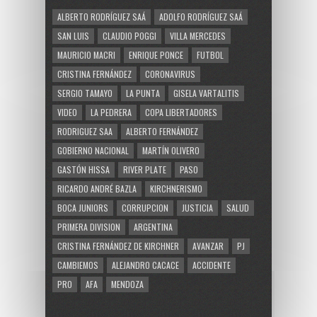
ALBERTO RODRÍGUEZ SAÁ
ADOLFO RODRÍGUEZ SAÁ
SAN LUIS
CLAUDIO POGGI
VILLA MERCEDES
MAURICIO MACRI
ENRIQUE PONCE
FUTBOL
CRISTINA FERNÁNDEZ
CORONAVIRUS
SERGIO TAMAYO
LA PUNTA
GISELA VARTALITIS
VIDEO
LA PEDRERA
COPA LIBERTADORES
RODRIGUEZ SAA
ALBERTO FERNÁNDEZ
GOBIERNO NACIONAL
MARTÍN OLIVERO
GASTÓN HISSA
RIVER PLATE
PASO
RICARDO ANDRÉ BAZLA
KIRCHNERISMO
BOCA JUNIORS
CORRUPCION
JUSTICIA
SALUD
PRIMERA DIVISION
ARGENTINA
CRISTINA FERNÁNDEZ DE KIRCHNER
AVANZAR
PJ
CAMBIEMOS
ALEJANDRO CACACE
ACCIDENTE
PRO
AFA
MENDOZA