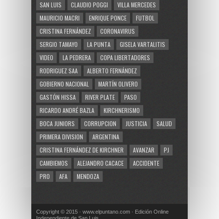
SAN LUIS
CLAUDIO POGGI
VILLA MERCEDES
MAURICIO MACRI
ENRIQUE PONCE
FUTBOL
CRISTINA FERNÁNDEZ
CORONAVIRUS
SERGIO TAMAYO
LA PUNTA
GISELA VARTALITIS
VIDEO
LA PEDRERA
COPA LIBERTADORES
RODRIGUEZ SAA
ALBERTO FERNÁNDEZ
GOBIERNO NACIONAL
MARTÍN OLIVERO
GASTÓN HISSA
RIVER PLATE
PASO
RICARDO ANDRÉ BAZLA
KIRCHNERISMO
BOCA JUNIORS
CORRUPCION
JUSTICIA
SALUD
PRIMERA DIVISION
ARGENTINA
CRISTINA FERNÁNDEZ DE KIRCHNER
AVANZAR
PJ
CAMBIEMOS
ALEJANDRO CACACE
ACCIDENTE
PRO
AFA
MENDOZA
Copyright © 2015 · www.elpuntano.com · Edición Online
Independiente de San Luis