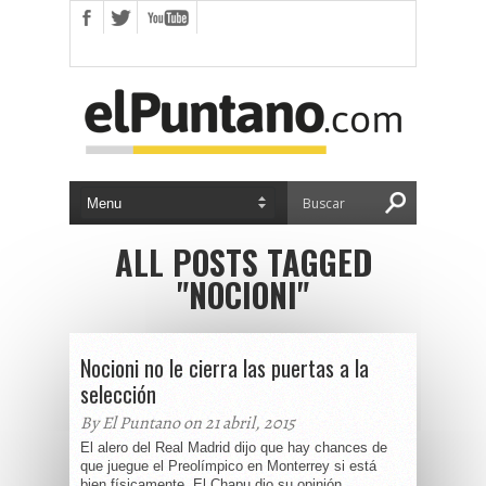
ALL POSTS TAGGED
"NOCIONI"
Nocioni no le cierra las puertas a la
selección
By El Puntano on 21 abril, 2015
El alero del Real Madrid dijo que hay chances de
que juegue el Preolímpico en Monterrey si está
bien físicamente. El Chapu dio su opinión...