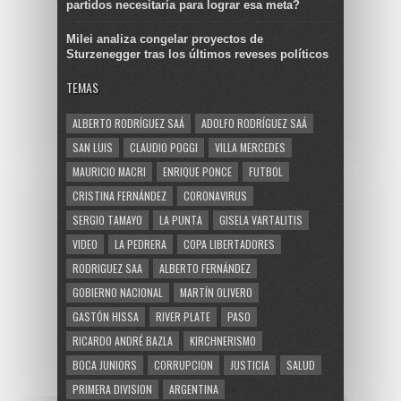
partidos necesitaría para lograr esa meta?
Milei analiza congelar proyectos de
Sturzenegger tras los últimos reveses políticos
TEMAS
ALBERTO RODRÍGUEZ SAÁ
ADOLFO RODRÍGUEZ SAÁ
SAN LUIS
CLAUDIO POGGI
VILLA MERCEDES
MAURICIO MACRI
ENRIQUE PONCE
FUTBOL
CRISTINA FERNÁNDEZ
CORONAVIRUS
SERGIO TAMAYO
LA PUNTA
GISELA VARTALITIS
VIDEO
LA PEDRERA
COPA LIBERTADORES
RODRIGUEZ SAA
ALBERTO FERNÁNDEZ
GOBIERNO NACIONAL
MARTÍN OLIVERO
GASTÓN HISSA
RIVER PLATE
PASO
RICARDO ANDRÉ BAZLA
KIRCHNERISMO
BOCA JUNIORS
CORRUPCION
JUSTICIA
SALUD
PRIMERA DIVISION
ARGENTINA