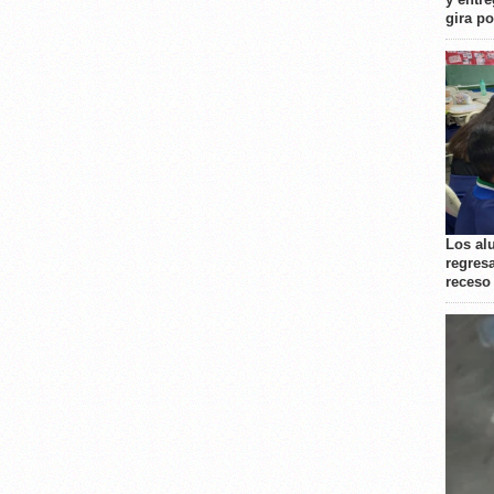
gira p
Los al
regresa
receso