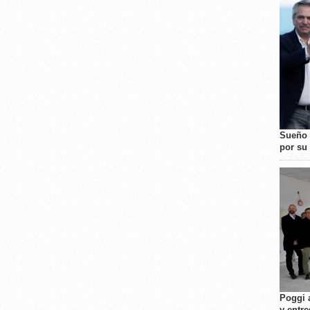
Sueño 
por su 
Poggi 
y entre