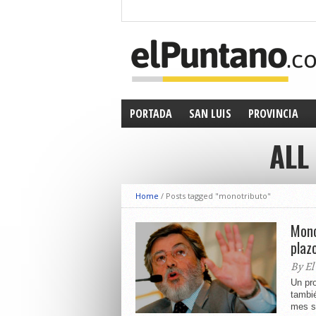
PORTADA
SAN LUIS
PROVINCIA
ALL
Home
/
Posts tagged "monotributo"
Mono
plaz
By El
Un pr
tambi
mes su