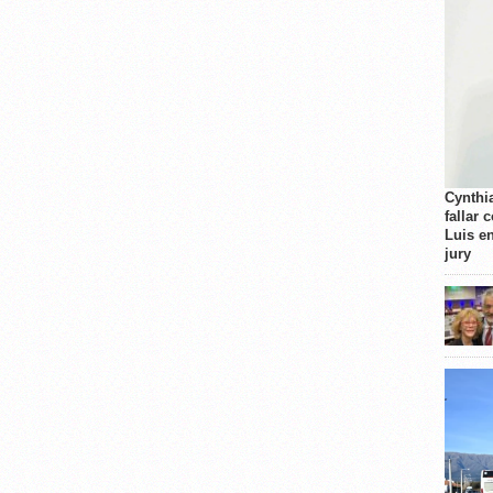
Cynthi
fallar 
Luis e
jury