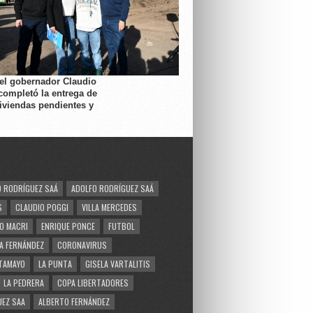
 el gobernador Claudio
completó la entrega de
viviendas pendientes y
 RODRÍGUEZ SAÁ
ADOLFO RODRÍGUEZ SAÁ
S
CLAUDIO POGGI
VILLA MERCEDES
O MACRI
ENRIQUE PONCE
FUTBOL
A FERNÁNDEZ
CORONAVIRUS
TAMAYO
LA PUNTA
GISELA VARTALITIS
LA PEDRERA
COPA LIBERTADORES
EZ SAA
ALBERTO FERNÁNDEZ