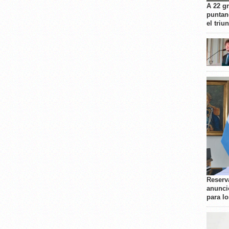
A 22 g
puntan
el triu
Reserva
anunci
para l