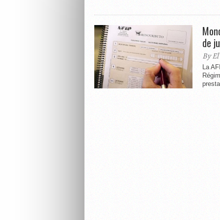
Mono
de ju
By El
La AFI
Régim
presta