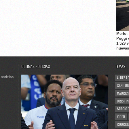
Merlo:
Poggi 
1.529 
nuevas
ULTIMAS NOTICIAS
TEMAS
 noticias
ALBERTO
SAN LUI
MAURICI
CRISTIN
SERGIO 
VIDEO
RODRIGU