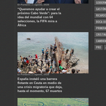
GOBIERN
El Puntano | 1 agosto, 2026
GASTÓN
“Queremos ayudar a crear el
próximo Cabo Verde”: para la
RICARDO
idea del mundial con 64
selecciones, la FIFA mira a
BOCA JU
África
PRIMERA
CRISTIN
CAMBIE
PRO
El Puntano | 1 agosto, 2026
España instaló una barrera
flotante en Ceuta en medio de
una crisis migratoria que deja,
hasta el momento, 67 muertos