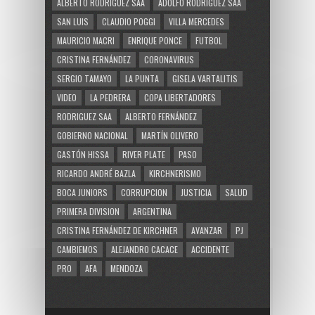
ALBERTO RODRÍGUEZ SAÁ
ADOLFO RODRÍGUEZ SAÁ
SAN LUIS
CLAUDIO POGGI
VILLA MERCEDES
MAURICIO MACRI
ENRIQUE PONCE
FUTBOL
CRISTINA FERNÁNDEZ
CORONAVIRUS
SERGIO TAMAYO
LA PUNTA
GISELA VARTALITIS
VIDEO
LA PEDRERA
COPA LIBERTADORES
RODRIGUEZ SAA
ALBERTO FERNÁNDEZ
GOBIERNO NACIONAL
MARTÍN OLIVERO
GASTÓN HISSA
RIVER PLATE
PASO
RICARDO ANDRÉ BAZLA
KIRCHNERISMO
BOCA JUNIORS
CORRUPCION
JUSTICIA
SALUD
PRIMERA DIVISION
ARGENTINA
CRISTINA FERNÁNDEZ DE KIRCHNER
AVANZAR
PJ
CAMBIEMOS
ALEJANDRO CACACE
ACCIDENTE
PRO
AFA
MENDOZA