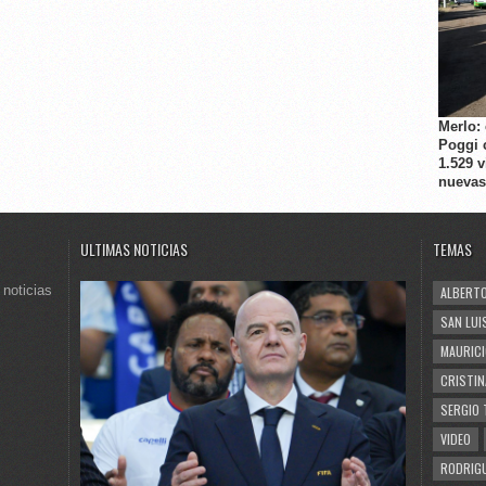
Merlo:
Poggi 
1.529 
nuevas
ULTIMAS NOTICIAS
TEMAS
 noticias
ALBERTO
SAN LUI
MAURICI
CRISTIN
SERGIO 
VIDEO
RODRIGU