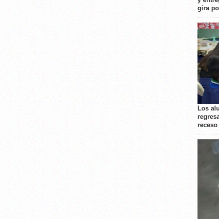
gira p
Los al
regresa
receso