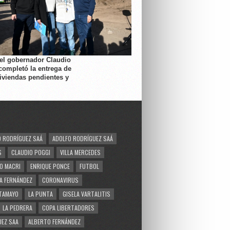
 el gobernador Claudio
completó la entrega de
viviendas pendientes y
 RODRÍGUEZ SAÁ
ADOLFO RODRÍGUEZ SAÁ
S
CLAUDIO POGGI
VILLA MERCEDES
O MACRI
ENRIQUE PONCE
FUTBOL
A FERNÁNDEZ
CORONAVIRUS
TAMAYO
LA PUNTA
GISELA VARTALITIS
LA PEDRERA
COPA LIBERTADORES
EZ SAA
ALBERTO FERNÁNDEZ