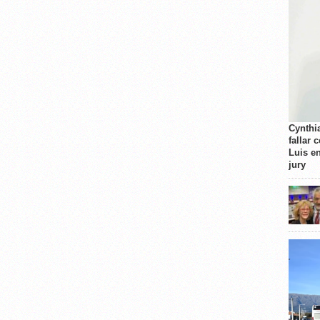
Cynthi
fallar 
Luis e
jury