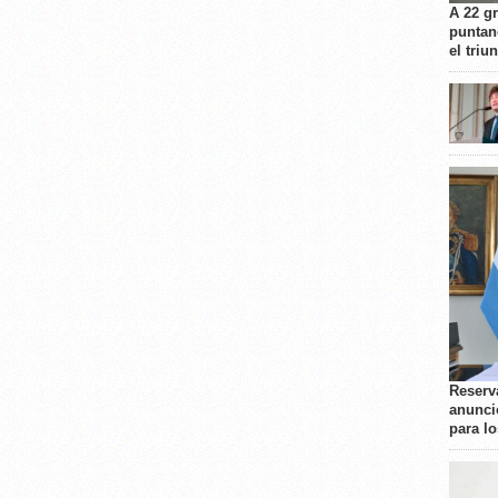
A 22 g
puntan
el triu
Reserva
anunci
para l