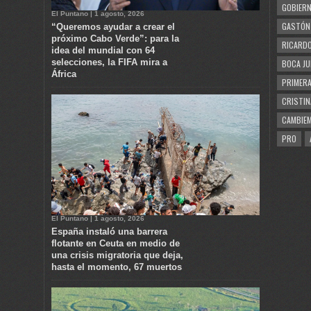
GOBIERN
El Puntano | 1 agosto, 2026
GASTÓN
“Queremos ayudar a crear el
próximo Cabo Verde”: para la
RICARDO
idea del mundial con 64
selecciones, la FIFA mira a
BOCA JU
África
PRIMERA
CRISTIN
CAMBIE
PRO
El Puntano | 1 agosto, 2026
España instaló una barrera
flotante en Ceuta en medio de
una crisis migratoria que deja,
hasta el momento, 67 muertos