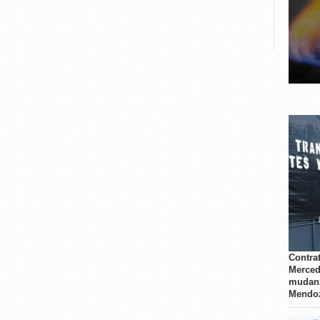
Contrat
Merced
mudanz
Mendo