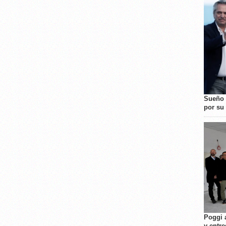
Sueño 
por su 
Poggi 
y entre