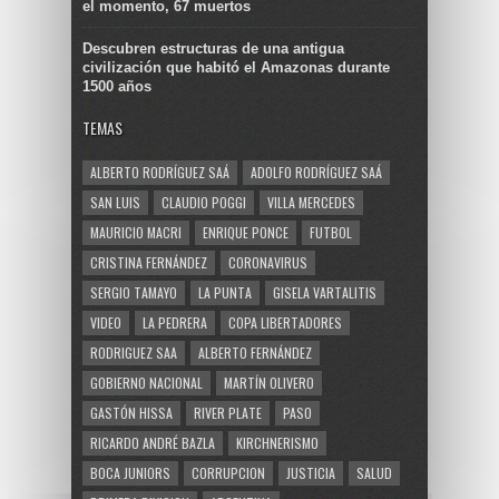
el momento, 67 muertos
Descubren estructuras de una antigua
civilización que habitó el Amazonas durante
1500 años
TEMAS
ALBERTO RODRÍGUEZ SAÁ
ADOLFO RODRÍGUEZ SAÁ
SAN LUIS
CLAUDIO POGGI
VILLA MERCEDES
MAURICIO MACRI
ENRIQUE PONCE
FUTBOL
CRISTINA FERNÁNDEZ
CORONAVIRUS
SERGIO TAMAYO
LA PUNTA
GISELA VARTALITIS
VIDEO
LA PEDRERA
COPA LIBERTADORES
RODRIGUEZ SAA
ALBERTO FERNÁNDEZ
GOBIERNO NACIONAL
MARTÍN OLIVERO
GASTÓN HISSA
RIVER PLATE
PASO
RICARDO ANDRÉ BAZLA
KIRCHNERISMO
BOCA JUNIORS
CORRUPCION
JUSTICIA
SALUD