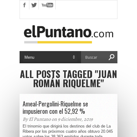
ALL POSTS TAGGED "JUAN
ROMÁN RIQUELME"
Ameal-Pergolini-Riquelme se
impusieron con el 52,92 %
By El Puntano on 9 diciembre, 2019
El trinomio que dirigirá los destinos del club de La
Ribera por los próximos cuatro años obtuvo 20.045
votos sobre los 38.363 emitidos durante toda...