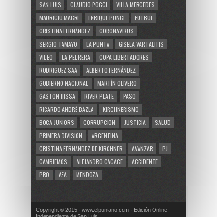
SAN LUIS
CLAUDIO POGGI
VILLA MERCEDES
MAURICIO MACRI
ENRIQUE PONCE
FUTBOL
CRISTINA FERNÁNDEZ
CORONAVIRUS
SERGIO TAMAYO
LA PUNTA
GISELA VARTALITIS
VIDEO
LA PEDRERA
COPA LIBERTADORES
RODRIGUEZ SAA
ALBERTO FERNÁNDEZ
GOBIERNO NACIONAL
MARTÍN OLIVERO
GASTÓN HISSA
RIVER PLATE
PASO
RICARDO ANDRÉ BAZLA
KIRCHNERISMO
BOCA JUNIORS
CORRUPCION
JUSTICIA
SALUD
PRIMERA DIVISION
ARGENTINA
CRISTINA FERNÁNDEZ DE KIRCHNER
AVANZAR
PJ
CAMBIEMOS
ALEJANDRO CACACE
ACCIDENTE
PRO
AFA
MENDOZA
Copyright © 2015 · www.elpuntano.com · Edición Online
Independiente de San Luis