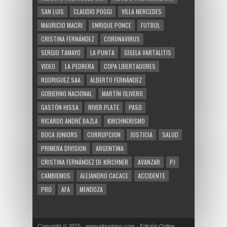
SAN LUIS
CLAUDIO POGGI
VILLA MERCEDES
MAURICIO MACRI
ENRIQUE PONCE
FUTBOL
CRISTINA FERNÁNDEZ
CORONAVIRUS
SERGIO TAMAYO
LA PUNTA
GISELA VARTALITIS
VIDEO
LA PEDRERA
COPA LIBERTADORES
RODRIGUEZ SAA
ALBERTO FERNÁNDEZ
GOBIERNO NACIONAL
MARTÍN OLIVERO
GASTÓN HISSA
RIVER PLATE
PASO
RICARDO ANDRÉ BAZLA
KIRCHNERISMO
BOCA JUNIORS
CORRUPCION
JUSTICIA
SALUD
PRIMERA DIVISION
ARGENTINA
CRISTINA FERNÁNDEZ DE KIRCHNER
AVANZAR
PJ
CAMBIEMOS
ALEJANDRO CACACE
ACCIDENTE
PRO
AFA
MENDOZA
Copyright © 2015 · www.elpuntano.com · Edición Online