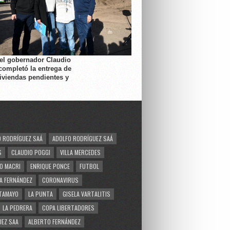
 el gobernador Claudio
completó la entrega de
viviendas pendientes y
 RODRÍGUEZ SAÁ
ADOLFO RODRÍGUEZ SAÁ
S
CLAUDIO POGGI
VILLA MERCEDES
O MACRI
ENRIQUE PONCE
FUTBOL
A FERNÁNDEZ
CORONAVIRUS
TAMAYO
LA PUNTA
GISELA VARTALITIS
LA PEDRERA
COPA LIBERTADORES
EZ SAA
ALBERTO FERNÁNDEZ