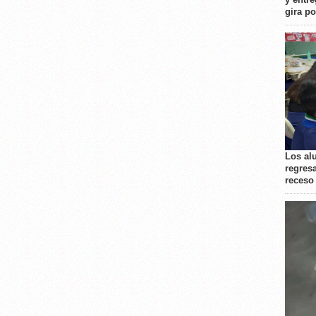
gira p
Los al
regresa
receso