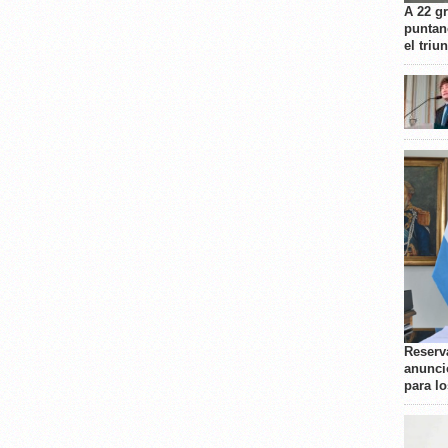
A 22 g
puntan
el triu
Reserva
anunci
para l