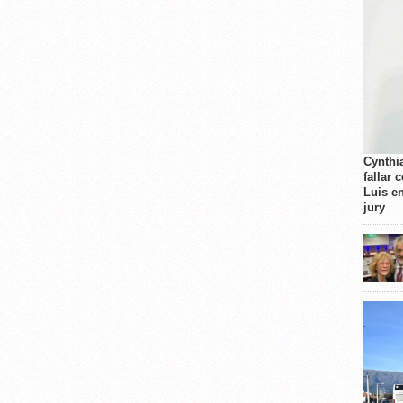
Cynthi
fallar 
Luis e
jury