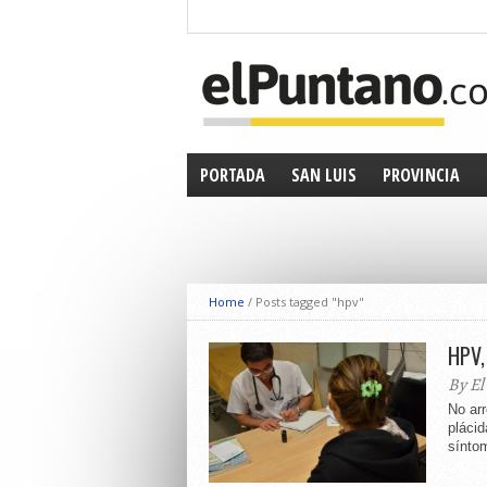
PORTADA
SAN LUIS
PROVINCIA
Home
/
Posts tagged "hpv"
HPV,
By El
No arr
plácid
síntom