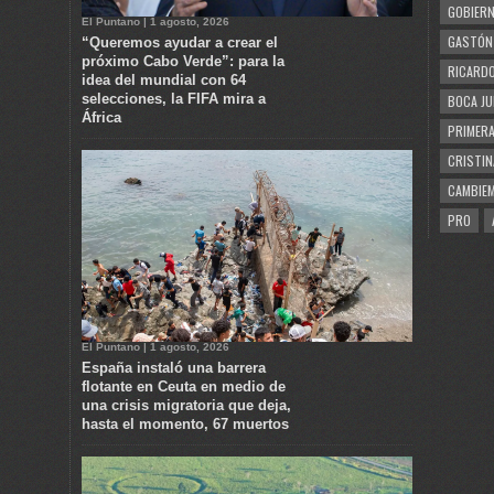
GOBIERN
El Puntano | 1 agosto, 2026
GASTÓN
“Queremos ayudar a crear el
próximo Cabo Verde”: para la
RICARDO
idea del mundial con 64
selecciones, la FIFA mira a
BOCA JU
África
PRIMERA
CRISTIN
CAMBIE
PRO
El Puntano | 1 agosto, 2026
España instaló una barrera
flotante en Ceuta en medio de
una crisis migratoria que deja,
hasta el momento, 67 muertos