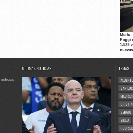
Merlo:
Poggi 
1.529 
nuevas
ULTIMAS NOTICIAS
TEMAS
 noticias
ALBERTO
SAN LUI
MAURICI
CRISTIN
SERGIO 
VIDEO
RODRIGU