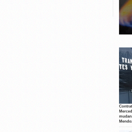
Contrat
Merced
mudanz
Mendo