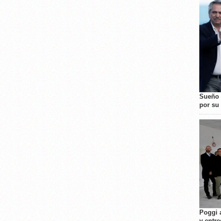
Sueño 
por su 
Poggi 
y entre