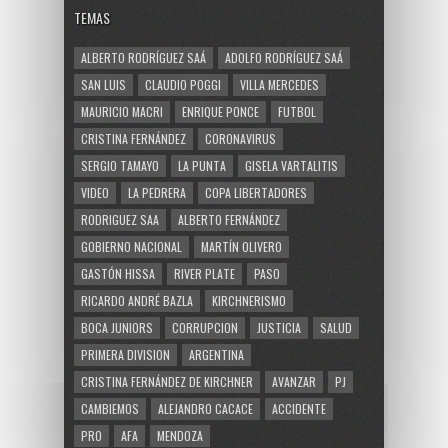
TEMAS
ALBERTO RODRÍGUEZ SAÁ
ADOLFO RODRÍGUEZ SAÁ
SAN LUIS
CLAUDIO POGGI
VILLA MERCEDES
MAURICIO MACRI
ENRIQUE PONCE
FUTBOL
CRISTINA FERNÁNDEZ
CORONAVIRUS
SERGIO TAMAYO
LA PUNTA
GISELA VARTALITIS
VIDEO
LA PEDRERA
COPA LIBERTADORES
RODRIGUEZ SAA
ALBERTO FERNÁNDEZ
GOBIERNO NACIONAL
MARTÍN OLIVERO
GASTÓN HISSA
RIVER PLATE
PASO
RICARDO ANDRÉ BAZLA
KIRCHNERISMO
BOCA JUNIORS
CORRUPCION
JUSTICIA
SALUD
PRIMERA DIVISION
ARGENTINA
CRISTINA FERNÁNDEZ DE KIRCHNER
AVANZAR
PJ
CAMBIEMOS
ALEJANDRO CACACE
ACCIDENTE
PRO
AFA
MENDOZA