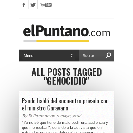
ALL POSTS TAGGED
"GENOCIDIO"
Pando habló del encuentro privado con
el ministro Garavano
By El Puntano on 11 mayo, 2016
"Yo no sé qué tiene de malo pedir una audiencia y
que me reciban", consideró la activista que en
reiteradas ocasiones defendió el accionar militar...