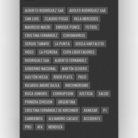
ALBERTO RODRÍGUEZ SAÁ
ADOLFO RODRÍGUEZ SAÁ
SAN LUIS
CLAUDIO POGGI
VILLA MERCEDES
MAURICIO MACRI
ENRIQUE PONCE
FUTBOL
CRISTINA FERNÁNDEZ
CORONAVIRUS
SERGIO TAMAYO
LA PUNTA
GISELA VARTALITIS
VIDEO
LA PEDRERA
COPA LIBERTADORES
RODRIGUEZ SAA
ALBERTO FERNÁNDEZ
GOBIERNO NACIONAL
MARTÍN OLIVERO
GASTÓN HISSA
RIVER PLATE
PASO
RICARDO ANDRÉ BAZLA
KIRCHNERISMO
BOCA JUNIORS
CORRUPCION
JUSTICIA
SALUD
PRIMERA DIVISION
ARGENTINA
CRISTINA FERNÁNDEZ DE KIRCHNER
AVANZAR
PJ
CAMBIEMOS
ALEJANDRO CACACE
ACCIDENTE
PRO
AFA
MENDOZA