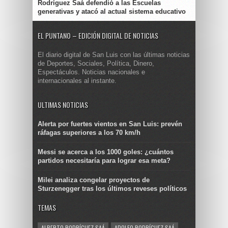
Rodríguez Saá defendió a las Escuelas
generativas y atacó al actual sistema educativo
EL PUNTANO – EDICIÓN DIGITAL DE NOTICIAS
El diario digital de San Luis con las últimas noticias
de Deportes, Sociales, Política, Dinero,
Espectáculos. Noticias nacionales e
internacionales al instante.
ULTIMAS NOTICIAS
Alerta por fuertes vientos en San Luis: prevén
ráfagas superiores a los 70 km/h
Messi se acerca a los 1000 goles: ¿cuántos
partidos necesitaría para lograr esa meta?
Milei analiza congelar proyectos de
Sturzenegger tras los últimos reveses políticos
TEMAS
ALBERTO RODRÍGUEZ SAÁ
ADOLFO RODRÍGUEZ SAÁ