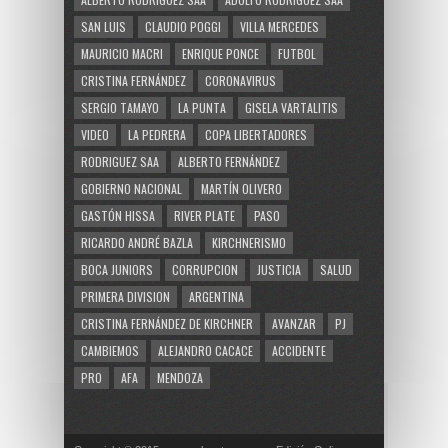
SAN LUIS
CLAUDIO POGGI
VILLA MERCEDES
MAURICIO MACRI
ENRIQUE PONCE
FUTBOL
CRISTINA FERNÁNDEZ
CORONAVIRUS
SERGIO TAMAYO
LA PUNTA
GISELA VARTALITIS
VIDEO
LA PEDRERA
COPA LIBERTADORES
RODRIGUEZ SAA
ALBERTO FERNÁNDEZ
GOBIERNO NACIONAL
MARTÍN OLIVERO
GASTÓN HISSA
RIVER PLATE
PASO
RICARDO ANDRÉ BAZLA
KIRCHNERISMO
BOCA JUNIORS
CORRUPCION
JUSTICIA
SALUD
PRIMERA DIVISION
ARGENTINA
CRISTINA FERNÁNDEZ DE KIRCHNER
AVANZAR
PJ
CAMBIEMOS
ALEJANDRO CACACE
ACCIDENTE
PRO
AFA
MENDOZA