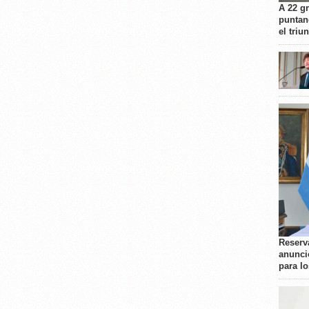
A 22 g
puntan
el triu
Reserva
anunci
para l