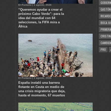
GOBIERN
El Puntano | 1 agosto, 2026
GASTÓN
“Queremos ayudar a crear el
próximo Cabo Verde”: para la
RICARDO
idea del mundial con 64
selecciones, la FIFA mira a
BOCA JU
África
PRIMERA
CRISTIN
CAMBIE
PRO
El Puntano | 1 agosto, 2026
España instaló una barrera
flotante en Ceuta en medio de
una crisis migratoria que deja,
hasta el momento, 67 muertos