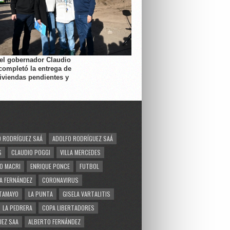
 el gobernador Claudio
completó la entrega de
viviendas pendientes y
 RODRÍGUEZ SAÁ
ADOLFO RODRÍGUEZ SAÁ
S
CLAUDIO POGGI
VILLA MERCEDES
O MACRI
ENRIQUE PONCE
FUTBOL
A FERNÁNDEZ
CORONAVIRUS
TAMAYO
LA PUNTA
GISELA VARTALITIS
LA PEDRERA
COPA LIBERTADORES
EZ SAA
ALBERTO FERNÁNDEZ