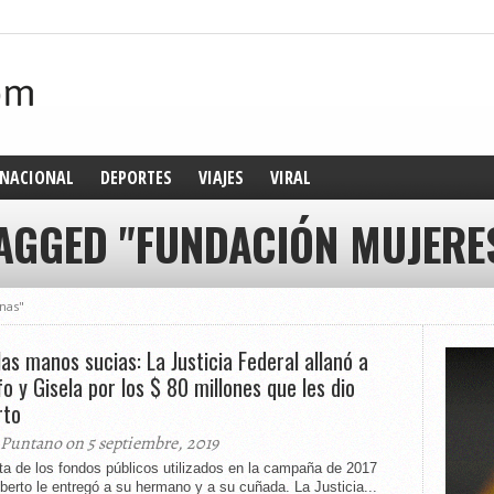
NACIONAL
DEPORTES
VIAJES
VIRAL
TAGGED "FUNDACIÓN MUJERE
nas"
las manos sucias: La Justicia Federal allanó a
fo y Gisela por los $ 80 millones que les dio
rto
 Puntano on 5 septiembre, 2019
ta de los fondos públicos utilizados en la campaña de 2017
berto le entregó a su hermano y a su cuñada. La Justicia...