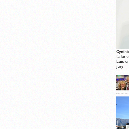
Cynthi
fallar 
Luis e
jury