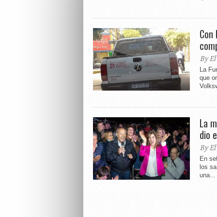
Con l
comp
By El
La Fun
que or
Volks
La m
dio 
By El
En se
los sa
una...