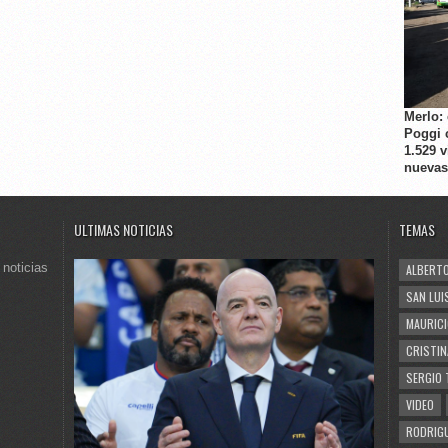
Merlo:
Poggi 
1.529 
nuevas
ULTIMAS NOTICIAS
TEMAS
 noticias
ALBERTO
SAN LUI
MAURICI
CRISTIN
SERGIO 
VIDEO
RODRIGU