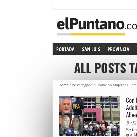
PORTADA
SAN LUIS
PROVINCIA
ALL POSTS 
Home
/
Posts tagged "Fundación Mujeres Punta
Con 
Adol
Albe
By El
Se tra
que Al