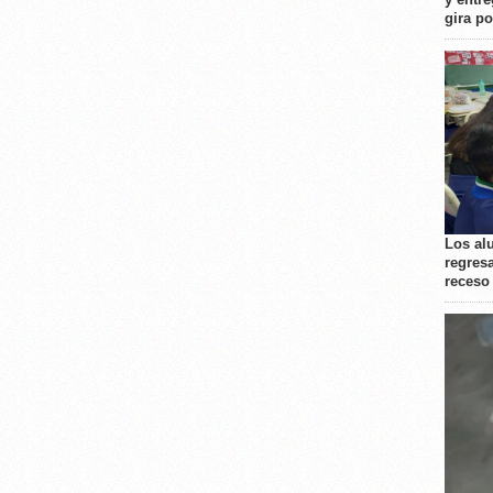
gira p
Los al
regresa
receso