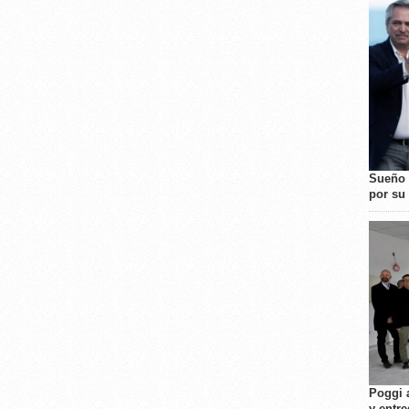
Sueño 
por su 
Poggi 
y entre