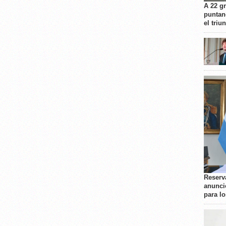
A 22 g
puntan
el triu
Reserva
anunci
para l