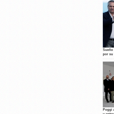
Sueño 
por su 
Poggi 
y entre