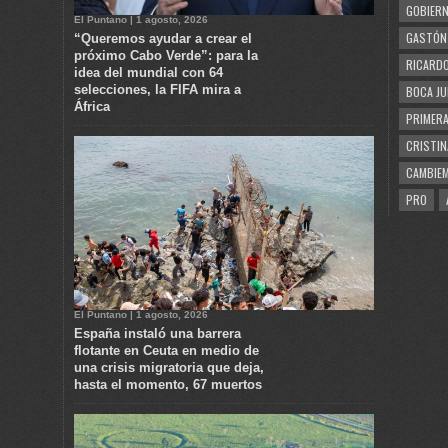
GOBIERN
El Puntano | 1 agosto, 2026
GASTÓN
“Queremos ayudar a crear el
próximo Cabo Verde”: para la
RICARDO
idea del mundial con 64
selecciones, la FIFA mira a
BOCA JU
África
PRIMERA
CRISTIN
CAMBIE
PRO
El Puntano | 1 agosto, 2026
España instaló una barrera
flotante en Ceuta en medio de
una crisis migratoria que deja,
hasta el momento, 67 muertos