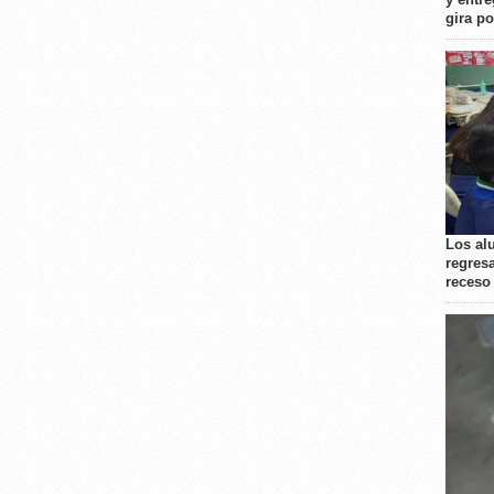
gira p
Los al
regresa
receso