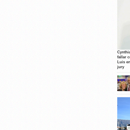
Cynthi
fallar 
Luis e
jury