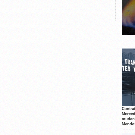
Contrat
Merced
mudanz
Mendo