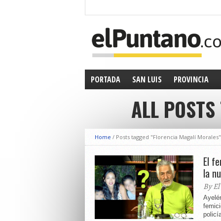
PORTADA
SAN LUIS
PROVINCIA
ALL POSTS
Home
/
Posts tagged "Florencia Magalí Morales"
El f
la n
By El
Ayelén
femici
policí