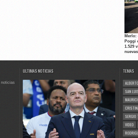
Merlo:
Poggi 
1.529 
nuevas
ULTIMAS NOTICIAS
TEMAS
 noticias
ALBERTO
SAN LUI
MAURICI
CRISTIN
SERGIO 
VIDEO
RODRIGU