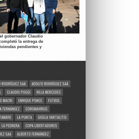
 el gobernador Claudio
completó la entrega de
viviendas pendientes y
 RODRÍGUEZ SAÁ
ADOLFO RODRÍGUEZ SAÁ
S
CLAUDIO POGGI
VILLA MERCEDES
O MACRI
ENRIQUE PONCE
FUTBOL
A FERNÁNDEZ
CORONAVIRUS
TAMAYO
LA PUNTA
GISELA VARTALITIS
LA PEDRERA
COPA LIBERTADORES
EZ SAA
ALBERTO FERNÁNDEZ